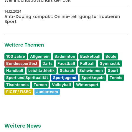
Weihnachtsbotschaft der DJK
14.12.2024
Anti-Doping kompakt: Online-Lehrgang für sauberen
Sport
Weitere Themen
100 Jahre
Allgemein
Badminton
Basketball
Boule
Bundessportfest
Darts
Faustball
Fußball
Gymnastik
Handball
Leichtathletik
Schach
Schwimmen
Sport
Sport und Spiritualität
Sportjugend
Sportkegeln
Tennis
Tischtennis
Turnen
Volleyball
Wintersport
FICEP/ FISEC
Juniorteam
Weitere News