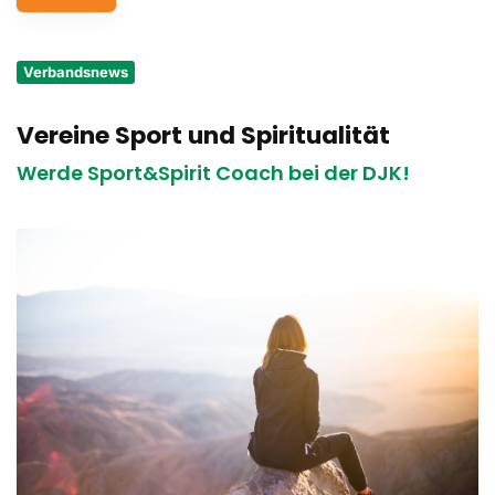
Service
Verbandsnews
Aus- und Fortbildungen
Vereine Sport und Spiritualität
Kontakt
Werde Sport&Spirit Coach bei der DJK!
Bundessportfest '26
DJK Sportjugend