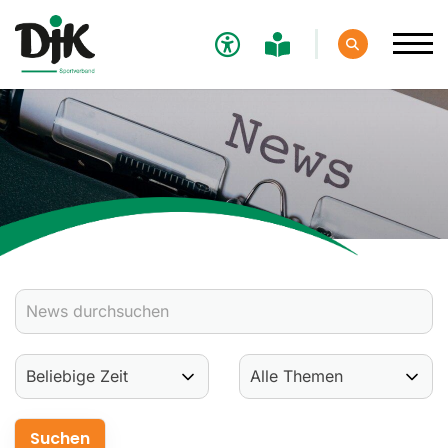
Verband
Aktuelles
Verbands-News
Social-Media-News
Termine
Ergebnisse
Sportdeutschland-News
Sport
Verantwortung