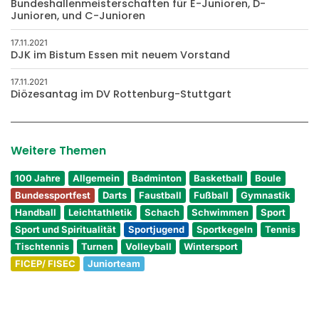
Bundeshallenmeisterschaften für E-Junioren, D-
Junioren, und C-Junioren
17.11.2021
DJK im Bistum Essen mit neuem Vorstand
17.11.2021
Diözesantag im DV Rottenburg-Stuttgart
Weitere Themen
100 Jahre
Allgemein
Badminton
Basketball
Boule
Bundessportfest
Darts
Faustball
Fußball
Gymnastik
Handball
Leichtathletik
Schach
Schwimmen
Sport
Sport und Spiritualität
Sportjugend
Sportkegeln
Tennis
Tischtennis
Turnen
Volleyball
Wintersport
FICEP/ FISEC
Juniorteam