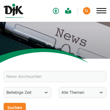
Verband
Aktuelles
Verbands-News
Social-Media-News
Termine
Ergebnisse
Sportdeutschland-News
Sport
Verantwortung