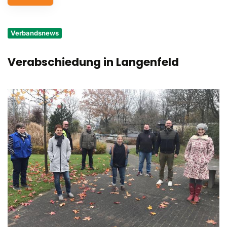
Service
Verbandsnews
Aus- und Fortbildungen
Verabschiedung in Langenfeld
Kontakt
Bundessportfest '26
DJK Sportjugend