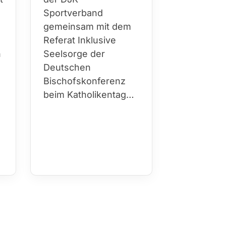
Persönlichk
Sportverband
über Jahr
gemeinsam mit dem
hinweg Kir
Referat Inklusive
Sport…
h
Seelsorge der
Deutschen
Bischofskonferenz
beim Katholikentag…