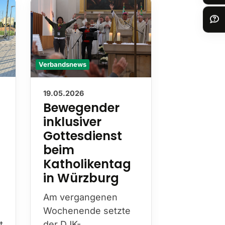
Verbandsnews
Verbandsnews
19.05.2026
13.05.2026
Bewegender
Nachru
inklusiver
Wilhel
Gottesdienst
Hester
beim
Mit Wilhel
Katholikentag
Hesterkamp
in Würzburg
die DJK am
diesen Jah
Am vergangenen
Bistum Es
Wochenende setzte
prägende
t
der DJK-