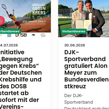
Verbandsnews
erbandsnews
30.06.2026
14.07.2026
DJK-
Initiative
Sportverband
„Bewegung
gratuliert Alon
gegen Krebs“
Meyer zum
der Deutschen
Bundesverdien
Krebshilfe und
stkreuz
des DOSB
startet ab
Der DJK-
sofort mit der
Sportverband
Vereins-
Deutschland gratulier