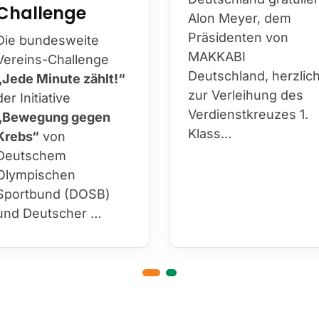
Challenge
Alon Meyer, dem
Präsidenten von
Die bundesweite
MAKKABI
Vereins-Challenge
Deutschland, herzlic
„Jede Minute zählt!“
zur Verleihung des
der Initiative
Verdienstkreuzes 1.
„Bewegung gegen
Klass…
Krebs“
von
Deutschem
Olympischen
Sportbund (DOSB)
und Deutscher …