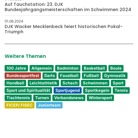
Auf Tauchstation: 23. DJK
Bundesjahrgangsmeisterschaften im Schwimmen 2024
01.06.2024
DJK Wacker Mecklenbeck feiert historischen Pokal-
Triumph
Weitere Themen
100 Jahre
Allgemein
Badminton
Basketball
Boule
Bundessportfest
Darts
Faustball
Fußball
Gymnastik
Handball
Leichtathletik
Schach
Schwimmen
Sport
Sport und Spiritualität
Sportjugend
Sportkegeln
Tennis
Tischtennis
Turnen
Verbandsnews
Wintersport
FICEP/ FISEC
Juniorteam