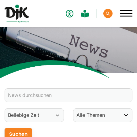
Verband
Aktuelles
Verbands-News
Social-Media-News
Termine
Ergebnisse
Sportdeutschland-News
Sport
Verantwortung