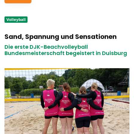
Service
Volleyball
Aus- und Fortbildungen
Sand, Spannung und Sensationen
Kontakt
Die erste DJK-Beachvolleyball
Bundessportfest '26
Bundesmeisterschaft begeistert in Duisburg
DJK Sportjugend