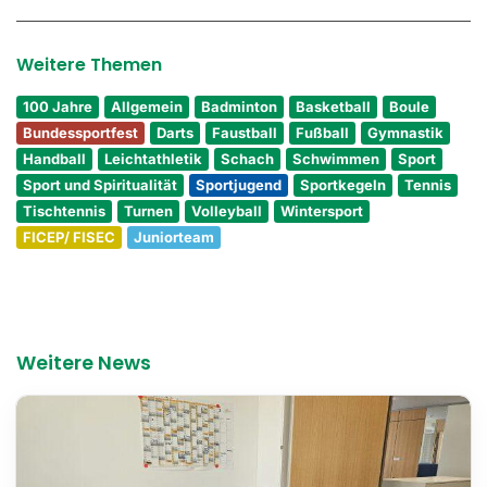
Weitere Themen
100 Jahre
Allgemein
Badminton
Basketball
Boule
Bundessportfest
Darts
Faustball
Fußball
Gymnastik
Handball
Leichtathletik
Schach
Schwimmen
Sport
Sport und Spiritualität
Sportjugend
Sportkegeln
Tennis
Tischtennis
Turnen
Volleyball
Wintersport
FICEP/ FISEC
Juniorteam
Weitere News