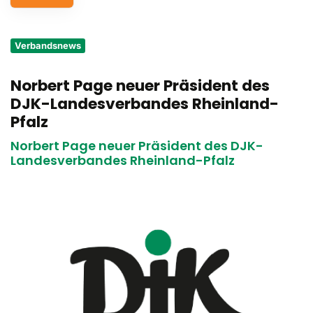
Service
Verbandsnews
Aus- und Fortbildungen
Norbert Page neuer Präsident des
Kontakt
DJK-Landesverbandes Rheinland-
Bundessportfest '26
Pfalz
Norbert Page neuer Präsident des DJK-
DJK Sportjugend
Landesverbandes Rheinland-Pfalz