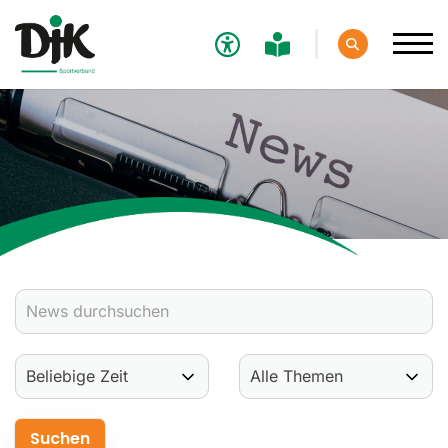
Verband
Aktuelles
Verbands-News
Social-Media-News
Termine
Ergebnisse
Sportdeutschland-News
Sport
Verantwortung