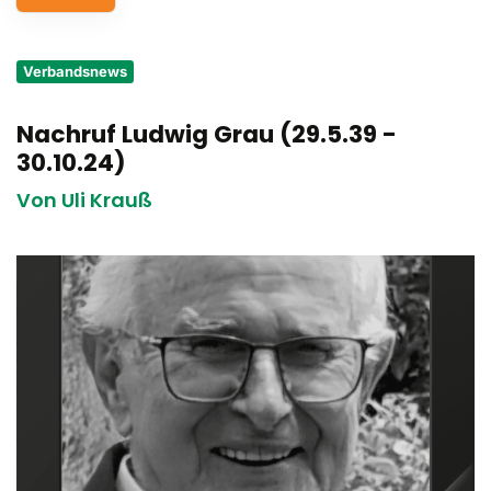
Service
Verbandsnews
Aus- und Fortbildungen
Nachruf Ludwig Grau (29.5.39 -
Kontakt
30.10.24)
Bundessportfest '26
Von Uli Krauß
DJK Sportjugend