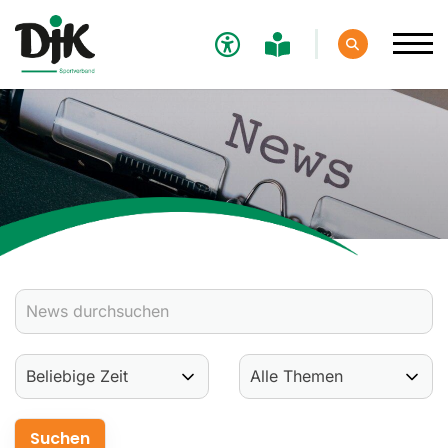
Verband
Aktuelles
Verbands-News
Social-Media-News
Termine
Ergebnisse
Sportdeutschland-News
Sport
Verantwortung