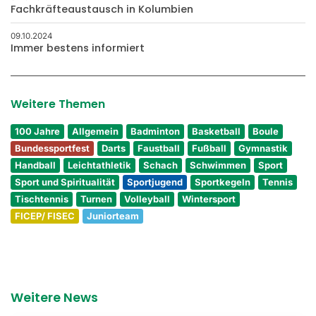
Fachkräfteaustausch in Kolumbien
09.10.2024
Immer bestens informiert
Weitere Themen
100 Jahre
Allgemein
Badminton
Basketball
Boule
Bundessportfest
Darts
Faustball
Fußball
Gymnastik
Handball
Leichtathletik
Schach
Schwimmen
Sport
Sport und Spiritualität
Sportjugend
Sportkegeln
Tennis
Tischtennis
Turnen
Volleyball
Wintersport
FICEP/ FISEC
Juniorteam
Weitere News