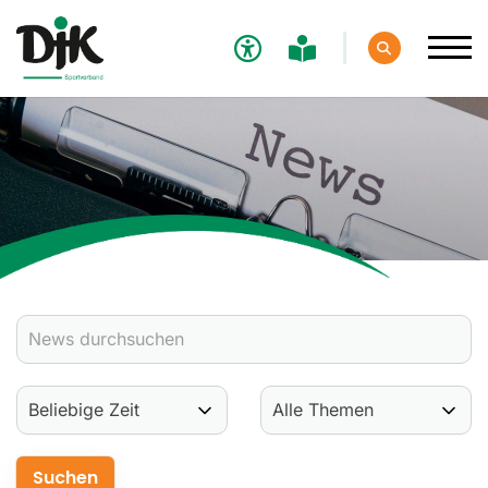
Verband
Aktuelles
Verbands-News
Social-Media-News
Termine
Ergebnisse
Sportdeutschland-News
Sport
Verantwortung