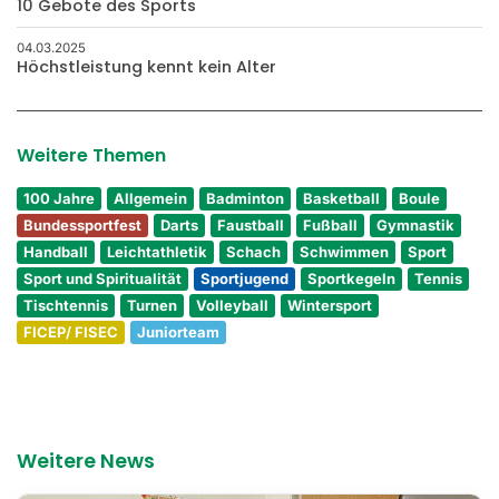
10 Gebote des Sports
04.03.2025
Höchstleistung kennt kein Alter
Weitere Themen
100 Jahre
Allgemein
Badminton
Basketball
Boule
Bundessportfest
Darts
Faustball
Fußball
Gymnastik
Handball
Leichtathletik
Schach
Schwimmen
Sport
Sport und Spiritualität
Sportjugend
Sportkegeln
Tennis
Tischtennis
Turnen
Volleyball
Wintersport
FICEP/ FISEC
Juniorteam
Weitere News