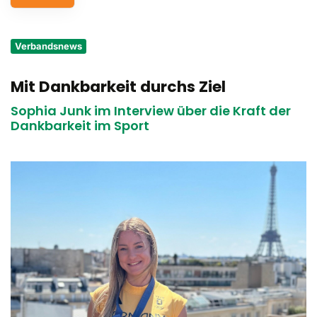
Service
Verbandsnews
Aus- und Fortbildungen
Mit Dankbarkeit durchs Ziel
Kontakt
Sophia Junk im Interview über die Kraft der
Bundessportfest '26
Dankbarkeit im Sport
DJK Sportjugend