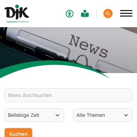
Verband
Aktuelles
Verbands-News
Social-Media-News
Termine
Ergebnisse
Sportdeutschland-News
Sport
Verantwortung