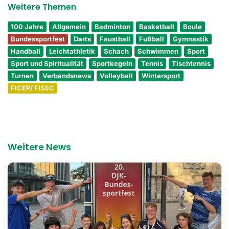
Weitere Themen
100 Jahre
Allgemein
Badminton
Basketball
Boule
Bundessportfest
Darts
Faustball
Fußball
Gymnastik
Handball
Leichtathletik
Schach
Schwimmen
Sport
Sport und Spiritualität
Sportkegeln
Tennis
Tischtennis
Turnen
Verbandsnews
Volleyball
Wintersport
FICEP/ FISEC
Weitere News