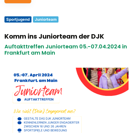
Service
Sportjugend
Juniorteam
Aus- und Fortbildungen
Komm ins Juniorteam der DJK
Kontakt
Auftakttreffen Juniorteam 05.-07.04.2024 in
Bundessportfest '26
Frankfurt am Main
DJK Sportjugend