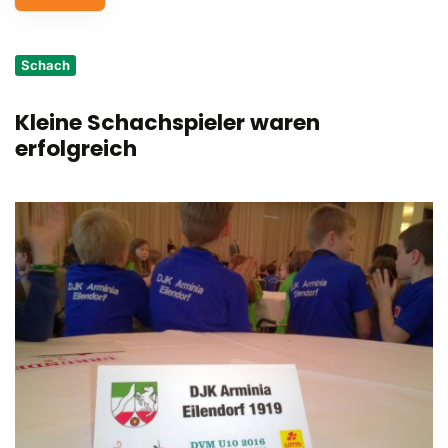
Service
Schach
Aus- und Fortbildungen
Kleine Schachspieler waren
Kontakt
erfolgreich
Bundessportfest '26
DJK Sportjugend