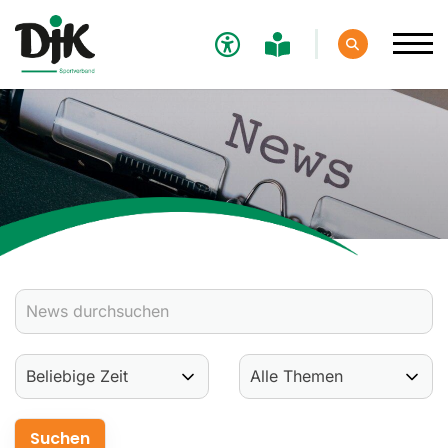
Verband
Aktuelles
Verbands-News
Social-Media-News
Termine
Ergebnisse
Sportdeutschland-News
Sport
Verantwortung