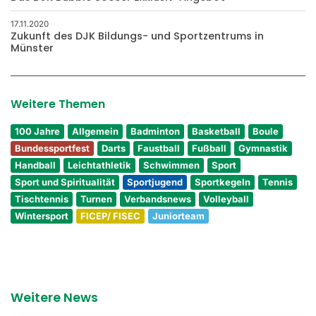
17.11.2020
Zukunft des DJK Bildungs- und Sportzentrums in
Münster
Weitere Themen
100 Jahre
Allgemein
Badminton
Basketball
Boule
Bundessportfest
Darts
Faustball
Fußball
Gymnastik
Handball
Leichtathletik
Schwimmen
Sport
Sport und Spiritualität
Sportjugend
Sportkegeln
Tennis
Tischtennis
Turnen
Verbandsnews
Volleyball
Wintersport
FICEP/ FISEC
Juniorteam
Weitere News