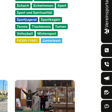
Vereinsportal
Schach
Schwimmen
Sport
Sport und Spiritualität
Sportjugend
Sportkegeln
Tennis
Tischtennis
Turnen
Volleyball
Wintersport
FICEP/ FISEC
Juniorteam