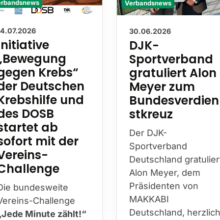
Verbandsnews
erbandsnews
30.06.2026
14.07.2026
DJK-
Initiative
Sportverband
„Bewegung
gratuliert Alon
gegen Krebs“
Meyer zum
der Deutschen
Bundesverdien
Krebshilfe und
stkreuz
des DOSB
startet ab
Der DJK-
sofort mit der
Sportverband
Vereins-
Deutschland gratulier
Challenge
Alon Meyer, dem
Präsidenten von
Die bundesweite
MAKKABI
Vereins-Challenge
Deutschland, herzlic
„Jede Minute zählt!“