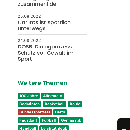
zusammen1.de
25.08.2022
Carlitos ist sportlich
unterwegs
24.08.2022
DOSB: Dialogprozess
Schutz vor Gewalt im
Sport
Weitere Themen
100 Jahre
Allgemein
Badminton
Basketball
Boule
Bundessportfest
Darts
Faustball
Fußball
Gymnastik
Handball
Leichtathletik