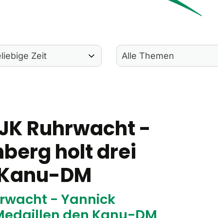
DJK Ruhrwacht -
berg holt drei
n Kanu-DM
hrwacht - Yannick
i Medaillen den Kanu-DM