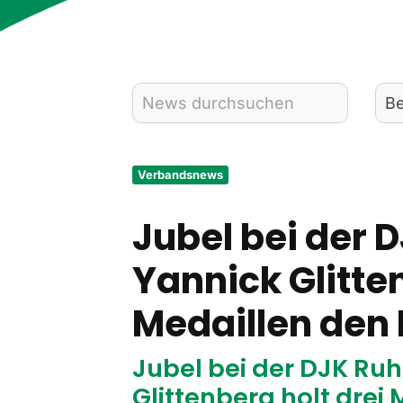
Verbandsnews
Jubel bei der 
Yannick Glitten
Medaillen de
Jubel bei der DJK Ru
Glittenberg holt dre