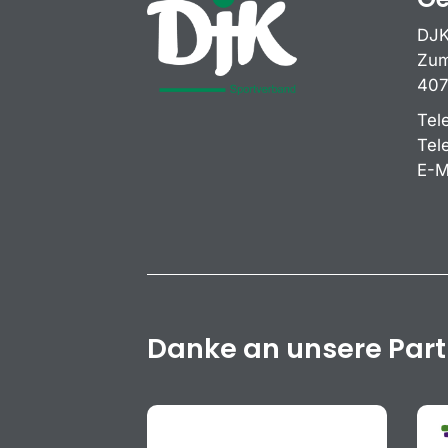
DJK
Zum
407
Tel
Tel
E-M
Danke an unsere Par