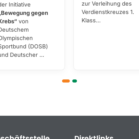
zur Verleihung des
der Initiative
Verdienstkreuzes 1.
„Bewegung gegen
Klass…
Krebs“
von
Deutschem
Olympischen
Sportbund (DOSB)
und Deutscher …
schäftsstelle
Direktlinks