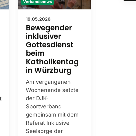
Verbandsnews
Verbandsnews
19.05.2026
13.05.2026
Bewegender
Nachru
inklusiver
Wilhel
Gottesdienst
Hester
beim
Mit Wilhel
Katholikentag
Hesterkamp
in Würzburg
die DJK am
diesen Jah
Am vergangenen
Bistum Es
Wochenende setzte
prägende
t
der DJK-
Persönlichk
Sportverband
über Jahr
gemeinsam mit dem
hinweg Kir
Referat Inklusive
Sport…
h
Seelsorge der