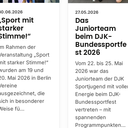
30.06.2026
27.05.2026
„Sport mit
Das
starker
Juniorteam
Stimme!“
beim DJK-
Bundessportfe
Im Rahmen der
st 2026
Veranstaltung „Sport
mit starker Stimme!“
Vom 22. bis 25. Mai
wurden am 19 und 20.
2026 war das
Mai 2026 in Berlin
Juniorteam der DJK
Vereine
Sportjugend mit volle
ausgezeichnet, die
Energie beim DJK-
sich in besonderer
Bundessportfest
Weise fü…
vertreten – mit
spannenden
Programmpunkten…