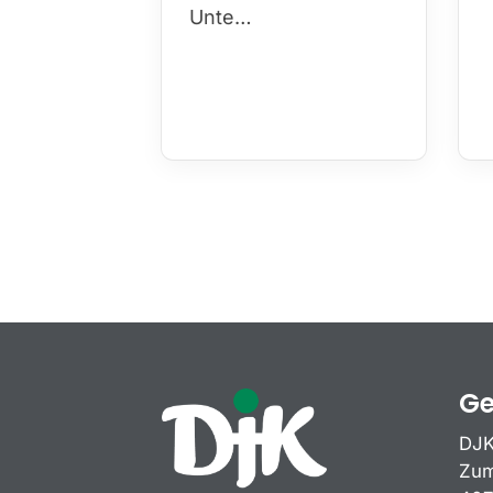
Unte…
Ge
DJK
Zum