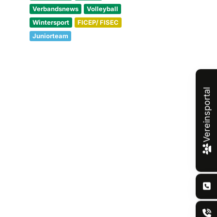
Verbandsnews
Volleyball
Wintersport
FICEP/ FISEC
Juniorteam
Vereinsportal