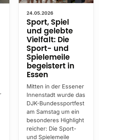
24.05.2026
19.05.2026
Sport, Spiel
Erfolgr
und gelebte
Kirche
Vielfalt: Die
2026 in
Sport- und
Würzb
Spielemeile
Auf eine 
begeistert in
Teilnahme 
Essen
DJK-Sport
der Kirche
Mitten in der Essener
2026 in W
r
Innenstadt wurde das
zurück. Im
DJK-Bundessportfest
Jugend“
am Samstag um ein
präsentier
besonderes Highlight
mit e…
reicher: Die Sport-
und Spielemeile