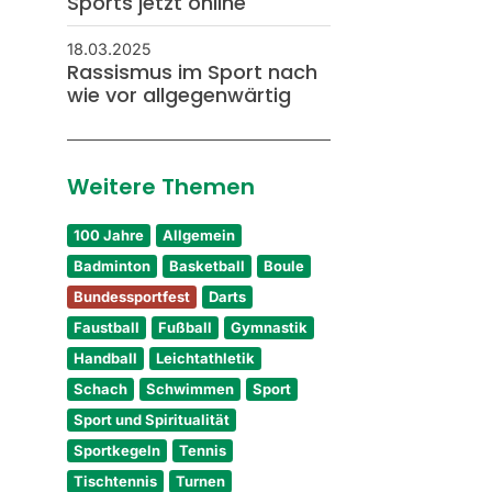
Sports jetzt online
18.03.2025
Rassismus im Sport nach
wie vor allgegenwärtig
Weitere Themen
100 Jahre
Allgemein
Badminton
Basketball
Boule
Bundessportfest
Darts
Faustball
Fußball
Gymnastik
Handball
Leichtathletik
Schach
Schwimmen
Sport
Sport und Spiritualität
Sportkegeln
Tennis
Tischtennis
Turnen