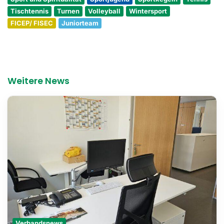
Tischtennis
Turnen
Volleyball
Wintersport
FICEP/ FISEC
Juniorteam
Weitere News
Verbandsnews