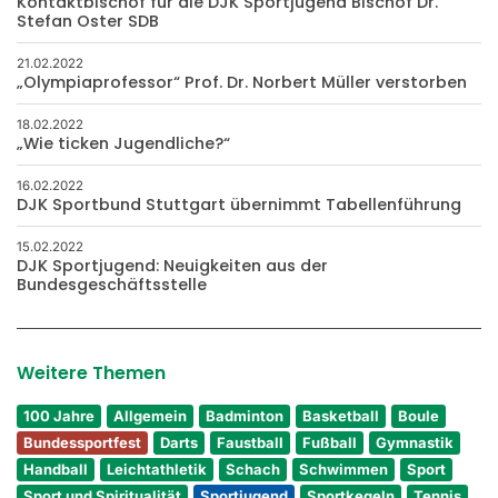
Kontaktbischof für die DJK Sportjugend Bischof Dr.
Stefan Oster SDB
21.02.2022
„Olympiaprofessor“ Prof. Dr. Norbert Müller verstorben
18.02.2022
„Wie ticken Jugendliche?“
16.02.2022
DJK Sportbund Stuttgart übernimmt Tabellenführung
15.02.2022
DJK Sportjugend: Neuigkeiten aus der
Bundesgeschäftsstelle
Weitere Themen
100 Jahre
Allgemein
Badminton
Basketball
Boule
Bundessportfest
Darts
Faustball
Fußball
Gymnastik
Handball
Leichtathletik
Schach
Schwimmen
Sport
Sport und Spiritualität
Sportjugend
Sportkegeln
Tennis