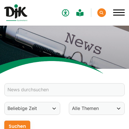
Verband
Aktuelles
Verbands-News
Social-Media-News
Termine
Ergebnisse
Sportdeutschland-News
Sport
Verantwortung