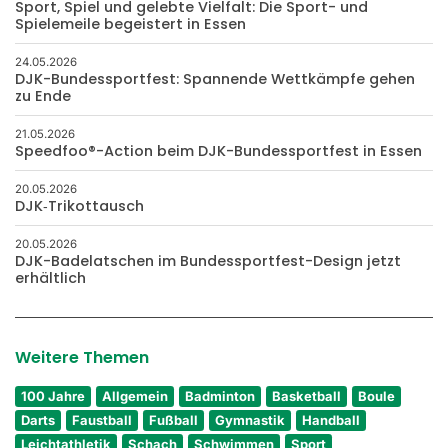
Sport, Spiel und gelebte Vielfalt: Die Sport- und
Spielemeile begeistert in Essen
24.05.2026
DJK-Bundessportfest: Spannende Wettkämpfe gehen
zu Ende
21.05.2026
Speedfoo®-Action beim DJK-Bundessportfest in Essen
20.05.2026
DJK‑Trikottausch
20.05.2026
DJK-Badelatschen im Bundessportfest-Design jetzt
erhältlich
Weitere Themen
100 Jahre
Allgemein
Badminton
Basketball
Boule
Darts
Faustball
Fußball
Gymnastik
Handball
Leichtathletik
Schach
Schwimmen
Sport