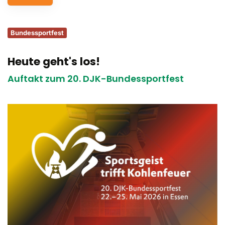
Service
Bundessportfest
Aus- und Fortbildungen
Heute geht's los!
Kontakt
Auftakt zum 20. DJK-Bundessportfest
Bundessportfest '26
DJK Sportjugend