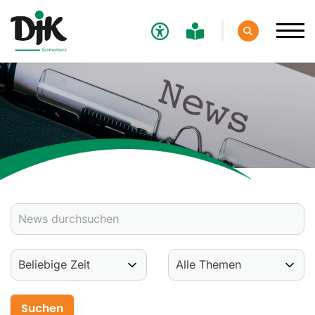
Verband
Aktuelles
Verbands-News
Social-Media-News
Termine
Ergebnisse
Sportdeutschland-News
Sport
Verantwortung