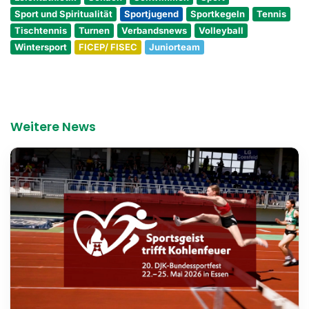
Sport und Spiritualität
Sportjugend
Sportkegeln
Tennis
Tischtennis
Turnen
Verbandsnews
Volleyball
Wintersport
FICEP/ FISEC
Juniorteam
Weitere News