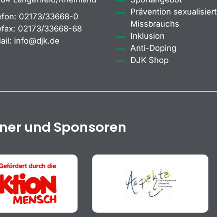
Prävention sexualisiert
efon:
02173/33668-0
Missbrauchs
efax:
02173/33668-68
Inklusion
ail:
info@djk.de
Anti-Doping
DJK Shop
tner und Sponsoren