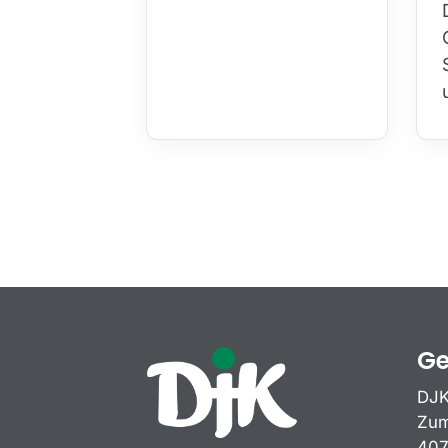
Ge
DJK
Zum
407