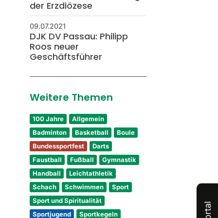
der Erzdiözese
09.07.2021
DJK DV Passau: Philipp
Roos neuer
Geschäftsführer
Weitere Themen
100 Jahre
Allgemein
Badminton
Basketball
Boule
Bundessportfest
Darts
Faustball
Fußball
Gymnastik
Handball
Leichtathletik
Schach
Schwimmen
Sport
Sport und Spiritualität
Sportjugend
Sportkegeln