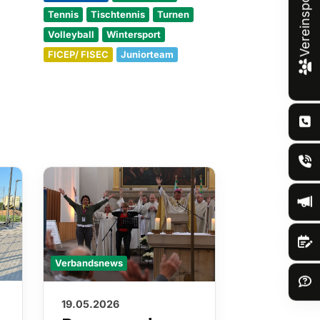
Vereinsportal
Tennis
Tischtennis
Turnen
Volleyball
Wintersport
FICEP/ FISEC
Juniorteam
Verbandsnews
Verbandsnews
19.05.2026
13.05.2026