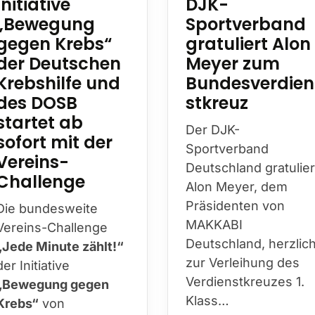
DJK-
Initiative
Sportverband
„Bewegung
gratuliert Alon
gegen Krebs“
Meyer zum
der Deutschen
Bundesverdien
Krebshilfe und
stkreuz
des DOSB
startet ab
Der DJK-
sofort mit der
Sportverband
Vereins-
Deutschland gratulier
Challenge
Alon Meyer, dem
Präsidenten von
Die bundesweite
MAKKABI
Vereins-Challenge
Deutschland, herzlic
„Jede Minute zählt!“
zur Verleihung des
der Initiative
Verdienstkreuzes 1.
„Bewegung gegen
Klass…
Krebs“
von