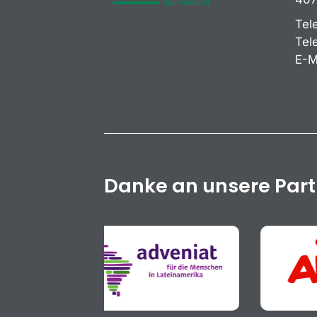
Tel
Tel
E-M
Danke an unsere Par