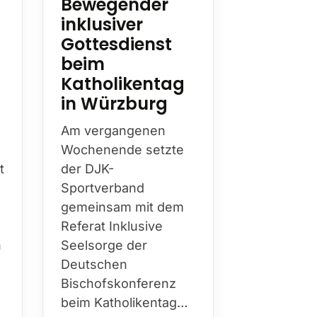
Bewegender
Nachru
inklusiver
Wilhel
Gottesdienst
Hester
beim
Mit Wilhel
Katholikentag
Hesterkamp
in Würzburg
die DJK am
diesen Jah
Am vergangenen
Bistum Es
Wochenende setzte
prägende
t
der DJK-
Persönlichk
Sportverband
über Jahr
gemeinsam mit dem
hinweg Kir
Referat Inklusive
Sport…
h
Seelsorge der
Deutschen
Bischofskonferenz
beim Katholikentag…