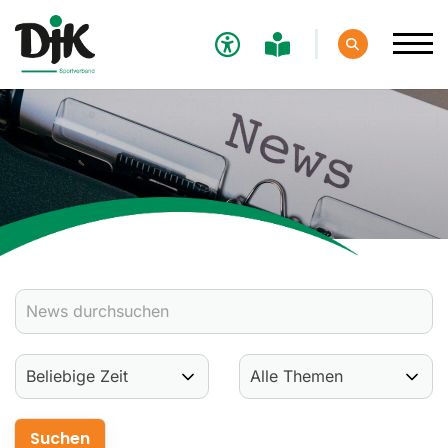
Verband
Aktuelles
Verbands-News
Social-Media-News
Termine
Ergebnisse
Sportdeutschland-News
Sport
Verantwortung