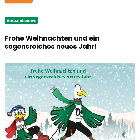
Service
Verbandsnews
Aus- und Fortbildungen
Frohe Weihnachten und ein
Kontakt
segensreiches neues Jahr!
Bundessportfest '26
DJK Sportjugend