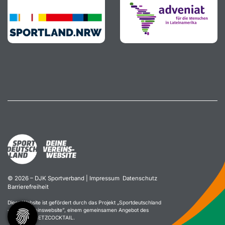
© 2026 – DJK Sportverband |
Impressum
Datenschutz
Barrierefreiheit
Diese Website ist gefördert durch das Projekt „
Sportdeutschland
– Deine Vereinswebsite
”, einem gemeinsamen Angebot des
DOSB und NETZCOCKTAIL.