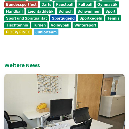
Bundessportfest
Darts
Faustball
Fußball
Gymnastik
Handball
Leichtathletik
Schach
Schwimmen
Sport
Sport und Spiritualität
Sportjugend
Sportkegeln
Tennis
Tischtennis
Turnen
Volleyball
Wintersport
FICEP/ FISEC
Juniorteam
Weitere News