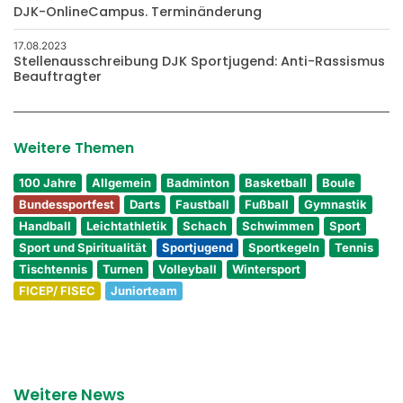
DJK-OnlineCampus. Terminänderung
17.08.2023
Stellenausschreibung DJK Sportjugend: Anti-Rassismus
Beauftragter
Weitere Themen
100 Jahre
Allgemein
Badminton
Basketball
Boule
Bundessportfest
Darts
Faustball
Fußball
Gymnastik
Handball
Leichtathletik
Schach
Schwimmen
Sport
Sport und Spiritualität
Sportjugend
Sportkegeln
Tennis
Tischtennis
Turnen
Volleyball
Wintersport
FICEP/ FISEC
Juniorteam
Weitere News