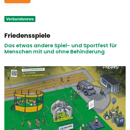
Service
Verbandsnews
Aus- und Fortbildungen
Friedensspiele
Kontakt
Das etwas andere Spiel- und Sportfest für
Bundessportfest '26
Menschen mit und ohne Behinderung
DJK Sportjugend