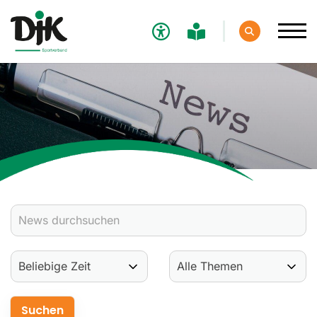
Verband
Aktuelles
Verbands-News
Social-Media-News
Termine
Ergebnisse
Sportdeutschland-News
Sport
Verantwortung