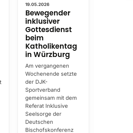
19.05.2026
13.05.2026
Bewegender
Nachru
inklusiver
Wilhel
Gottesdienst
Hester
beim
Mit Wilhel
Katholikentag
Hesterkamp
in Würzburg
die DJK am
diesen Jah
Am vergangenen
Bistum Es
Wochenende setzte
prägende
t
der DJK-
Persönlichk
Sportverband
über Jahr
gemeinsam mit dem
hinweg Kir
Referat Inklusive
Sport…
h
Seelsorge der
Deutschen
Bischofskonferenz