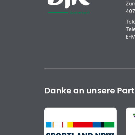
Zum
407
Tel
Tel
E-M
Danke an unsere Par