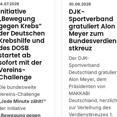
30.06.2026
14.07.2026
DJK-
Initiative
Sportverband
„Bewegung
gratuliert Alon
gegen Krebs“
Meyer zum
der Deutschen
Bundesverdien
Krebshilfe und
stkreuz
des DOSB
startet ab
Der DJK-
sofort mit der
Sportverband
Vereins-
Deutschland gratulier
Challenge
Alon Meyer, dem
Präsidenten von
Die bundesweite
MAKKABI
Vereins-Challenge
Deutschland, herzlic
„Jede Minute zählt!“
zur Verleihung des
der Initiative
Verdienstkreuzes 1.
„Bewegung gegen