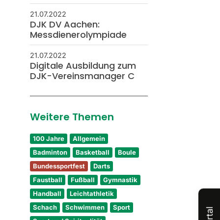
21.07.2022
DJK DV Aachen:
Messdienerolympiade
21.07.2022
Digitale Ausbildung zum
DJK-Vereinsmanager C
Weitere Themen
100 Jahre
Allgemein
Badminton
Basketball
Boule
Bundessportfest
Darts
Faustball
Fußball
Gymnastik
Handball
Leichtathletik
Schach
Schwimmen
Sport