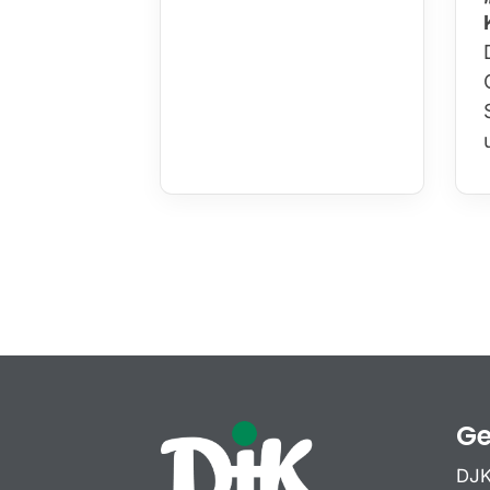
Ge
DJK