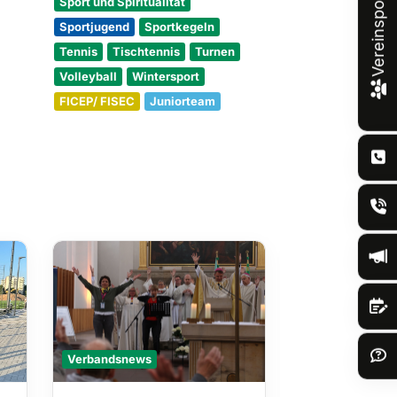
Vereinsportal
Sport und Spiritualität
Sportjugend
Sportkegeln
Tennis
Tischtennis
Turnen
Volleyball
Wintersport
FICEP/ FISEC
Juniorteam
Verbandsnews
Verbandsnews