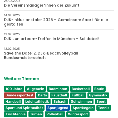
24.02.2025
Die Vereinsmanager*innen der Zukunft
14.02.2025
DJK-Inklusionstaler 2025 – Gemeinsam Sport für alle
gestalten
13.02.2025
DJK Juniorteam-Treffen in München – Sei dabei!
13.02.2025
Save the Date: 2. DJK-Beachvolleyball
Bundesmeisterschaft
Weitere Themen
100 Jahre
Allgemein
Badminton
Basketball
Boule
Bundessportfest
Darts
Faustball
Fußball
Gymnastik
Handball
Leichtathletik
Schach
Schwimmen
Sport
Sport und Spiritualität
Sportjugend
Sportkegeln
Tennis
Tischtennis
Turnen
Volleyball
Wintersport