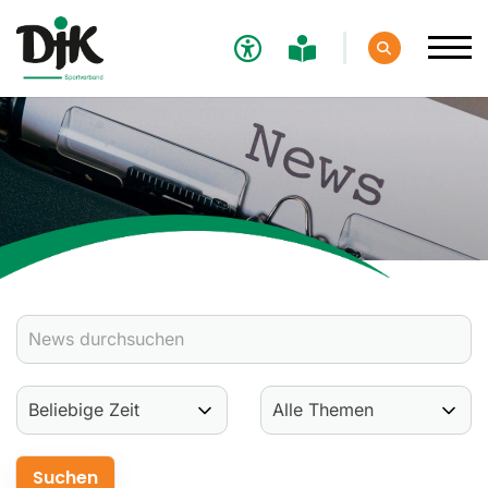
Verband
Aktuelles
Verbands-News
Social-Media-News
Termine
Ergebnisse
Sportdeutschland-News
Sport
Verantwortung