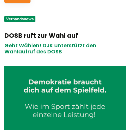
Service
Verbandsnews
Aus- und Fortbildungen
DOSB ruft zur Wahl auf
Kontakt
Geht Wählen! DJK unterstützt den
Bundessportfest '26
Wahlaufruf des DOSB
DJK Sportjugend