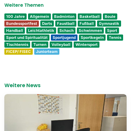
Weitere Themen
100 Jahre
Allgemein
Badminton
Basketball
Boule
Bundessportfest
Darts
Faustball
Fußball
Gymnastik
Handball
Leichtathletik
Schach
Schwimmen
Sport
Sport und Spiritualität
Sportjugend
Sportkegeln
Tennis
Tischtennis
Turnen
Volleyball
Wintersport
FICEP/ FISEC
Juniorteam
Weitere News