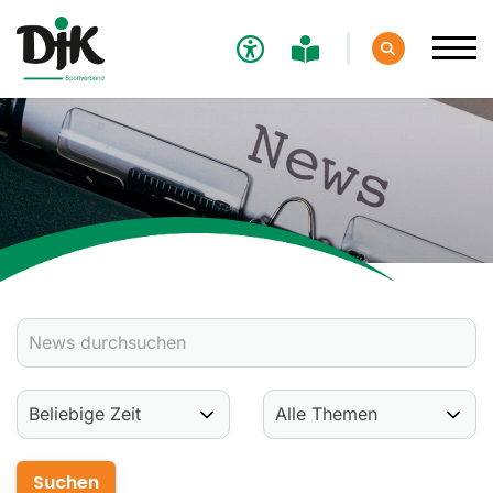
Verband
Aktuelles
Verbands-News
Social-Media-News
Termine
Ergebnisse
Sportdeutschland-News
Sport
Verantwortung