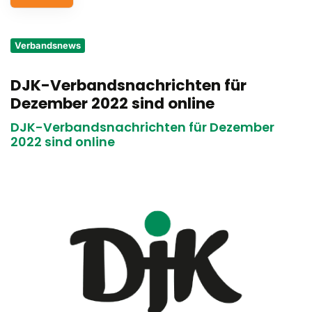
Service
Verbandsnews
Aus- und Fortbildungen
DJK-Verbandsnachrichten für
Kontakt
Dezember 2022 sind online
Bundessportfest '26
DJK-Verbandsnachrichten für Dezember
2022 sind online
DJK Sportjugend