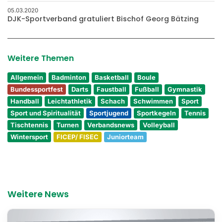
05.03.2020
DJK-Sportverband gratuliert Bischof Georg Bätzing
Weitere Themen
Allgemein
Badminton
Basketball
Boule
Bundessportfest
Darts
Faustball
Fußball
Gymnastik
Handball
Leichtathletik
Schach
Schwimmen
Sport
Sport und Spiritualität
Sportjugend
Sportkegeln
Tennis
Tischtennis
Turnen
Verbandsnews
Volleyball
Wintersport
FICEP/ FISEC
Juniorteam
Weitere News