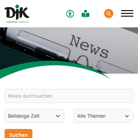
Verband
Aktuelles
Verbands-News
Social-Media-News
Termine
Ergebnisse
Sportdeutschland-News
Sport
Verantwortung