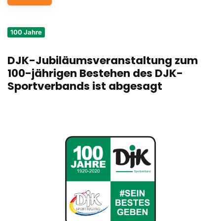
Service
100 Jahre
Aus- und Fortbildungen
DJK-Jubiläumsveranstaltung zum
Kontakt
100-jährigen Bestehen des DJK-
Bundessportfest '26
Sportverbands ist abgesagt
DJK Sportjugend