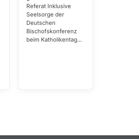
hinweg Kir
Referat Inklusive
Sport…
h
Seelsorge der
Deutschen
Bischofskonferenz
beim Katholikentag…