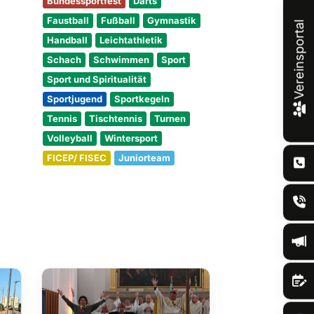
Bundessportfest
Darts
Faustball
Fußball
Gymnastik
Vereinsportal
Handball
Leichtathletik
Schach
Schwimmen
Sport
Sport und Spiritualität
Sportjugend
Sportkegeln
Tennis
Tischtennis
Turnen
Volleyball
Wintersport
FICEP/ FISEC
Juniorteam