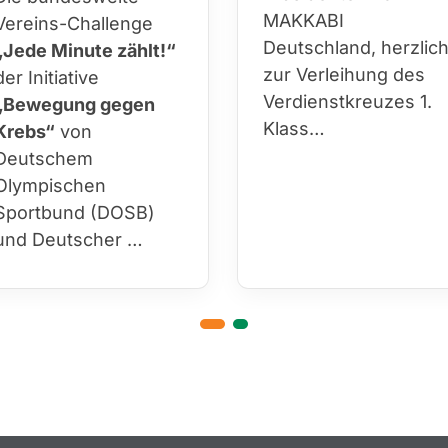
MAKKABI
Vereins-Challenge
Deutschland, herzlic
„Jede Minute zählt!“
zur Verleihung des
der Initiative
Verdienstkreuzes 1.
„Bewegung gegen
Klass…
Krebs“
von
Deutschem
Olympischen
Sportbund (DOSB)
und Deutscher …