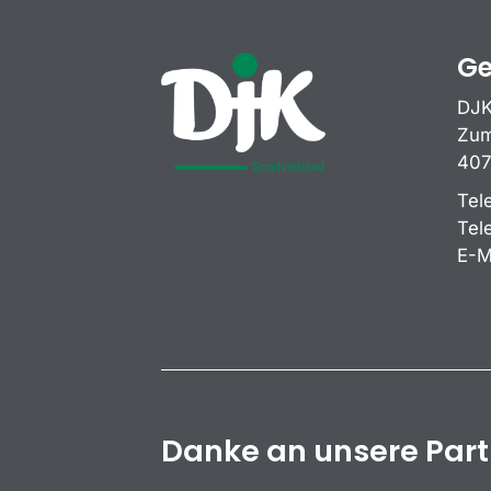
Ge
DJK
Zum
407
Tel
Tel
E-M
Danke an unsere Par