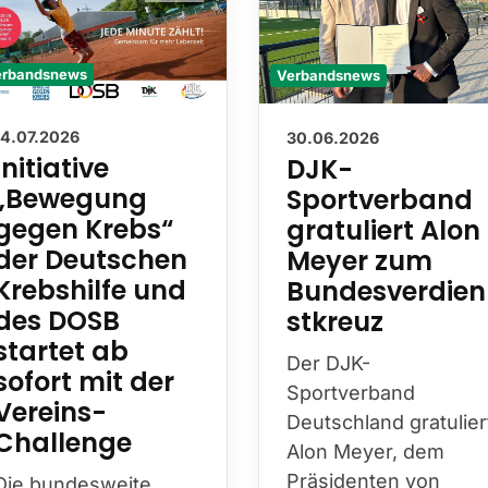
Verbandsnews
erbandsnews
30.06.2026
14.07.2026
DJK-
Initiative
Sportverband
„Bewegung
gratuliert Alon
gegen Krebs“
Meyer zum
der Deutschen
Bundesverdien
Krebshilfe und
stkreuz
des DOSB
startet ab
Der DJK-
sofort mit der
Sportverband
Vereins-
Deutschland gratulier
Challenge
Alon Meyer, dem
Präsidenten von
Die bundesweite