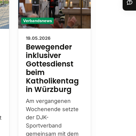
Verbandsnews
Verbandsnews
19.05.2026
13.05.2026
Bewegender
Nachru
inklusiver
Wilhel
Gottesdienst
Hester
beim
Mit Wilhel
Katholikentag
Hesterkamp
in Würzburg
die DJK am
diesen Jah
Am vergangenen
Bistum Es
Wochenende setzte
prägende
t
der DJK-
Persönlichk
Sportverband
über Jahr
gemeinsam mit dem