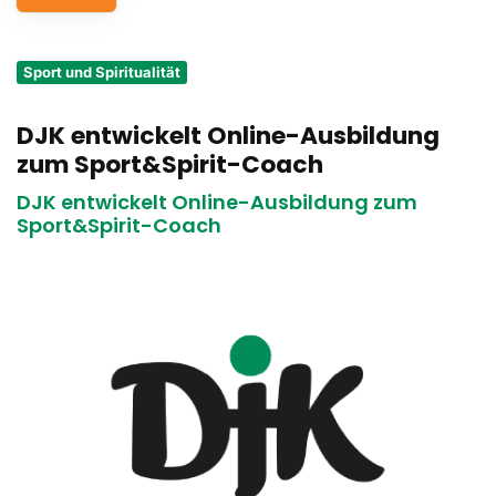
Service
Sport und Spiritualität
Aus- und Fortbildungen
DJK entwickelt Online-Ausbildung
Kontakt
zum Sport&Spirit-Coach
Bundessportfest '26
DJK entwickelt Online-Ausbildung zum
Sport&Spirit-Coach
DJK Sportjugend