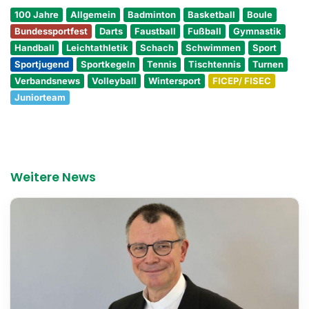
100 Jahre
Allgemein
Badminton
Basketball
Boule
Bundessportfest
Darts
Faustball
Fußball
Gymnastik
Handball
Leichtathletik
Schach
Schwimmen
Sport
Sportjugend
Sportkegeln
Tennis
Tischtennis
Turnen
Verbandsnews
Volleyball
Wintersport
FICEP/ FISEC
Juniorteam
Weitere News