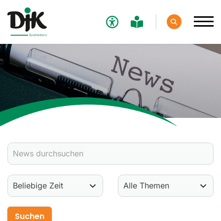
Verband
Aktuelles
Verbands-News
Social-Media-News
Termine
Ergebnisse
Sportdeutschland-News
Sport
Verantwortung