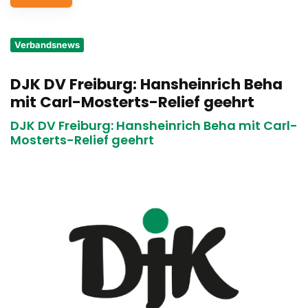
Service
Verbandsnews
Aus- und Fortbildungen
DJK DV Freiburg: Hansheinrich Beha
Kontakt
mit Carl-Mosterts-Relief geehrt
Bundessportfest '26
DJK DV Freiburg: Hansheinrich Beha mit Carl-
Mosterts-Relief geehrt
DJK Sportjugend