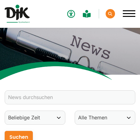
Verband
Aktuelles
Verbands-News
Social-Media-News
Termine
Ergebnisse
Sportdeutschland-News
Sport
Verantwortung