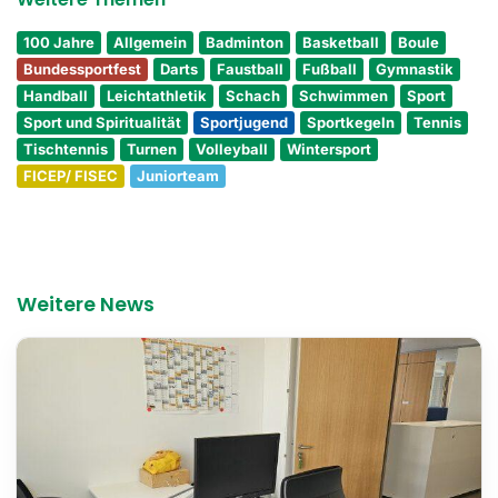
100 Jahre
Allgemein
Badminton
Basketball
Boule
Bundessportfest
Darts
Faustball
Fußball
Gymnastik
Handball
Leichtathletik
Schach
Schwimmen
Sport
Sport und Spiritualität
Sportjugend
Sportkegeln
Tennis
Tischtennis
Turnen
Volleyball
Wintersport
FICEP/ FISEC
Juniorteam
Weitere News