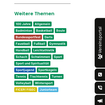
Weitere Themen
100 Jahre
Allgemein
Vereinsportal
Badminton
Basketball
Boule
Bundessportfest
Darts
Faustball
Fußball
Gymnastik
Handball
Leichtathletik
Schach
Schwimmen
Sport
Sport und Spiritualität
Sportjugend
Sportkegeln
Tennis
Tischtennis
Turnen
Volleyball
Wintersport
FICEP/ FISEC
Juniorteam