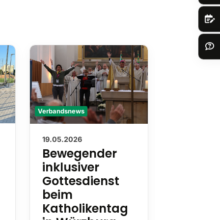
Verbandsnews
Verbandsnews
19.05.2026
13.05.2026
Bewegender
Nachru
inklusiver
Wilhel
Gottesdienst
Hester
beim
Mit Wilhel
Katholikentag
Hesterkamp
in Würzburg