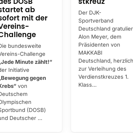
startet ab
Der DJK-
sofort mit der
Sportverband
Vereins-
Deutschland gratulier
Challenge
Alon Meyer, dem
Präsidenten von
Die bundesweite
MAKKABI
Vereins-Challenge
Deutschland, herzlic
„Jede Minute zählt!“
zur Verleihung des
der Initiative
Verdienstkreuzes 1.
„Bewegung gegen
Klass…
Krebs“
von
Deutschem
Olympischen
Sportbund (DOSB)
und Deutscher …