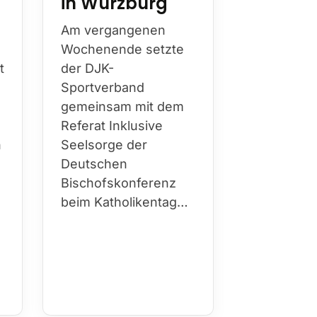
die DJK am
diesen Jah
Am vergangenen
Bistum Es
Wochenende setzte
prägende
t
der DJK-
Persönlichk
Sportverband
über Jahr
gemeinsam mit dem
hinweg Kir
Referat Inklusive
Sport…
h
Seelsorge der
Deutschen
Bischofskonferenz
beim Katholikentag…