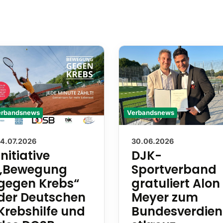
Verbandsnews
erbandsnews
30.06.2026
14.07.2026
DJK-
Initiative
Sportverband
„Bewegung
gratuliert Alon
gegen Krebs“
Meyer zum
der Deutschen
Bundesverdien
Krebshilfe und
stkreuz
des DOSB