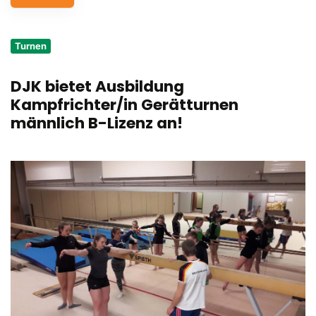
Service
Turnen
Aus- und Fortbildungen
DJK bietet Ausbildung
Kontakt
Kampfrichter/in Gerätturnen
Bundessportfest '26
männlich B-Lizenz an!
DJK Sportjugend