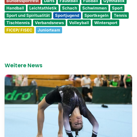
Bundessportfest
Darts
Faustball
Fußball
Gymnastik
Handball
Leichtathletik
Schach
Schwimmen
Sport
Sport und Spiritualität
Sportjugend
Sportkegeln
Tennis
Tischtennis
Verbandsnews
Volleyball
Wintersport
FICEP/ FISEC
Juniorteam
Weitere News