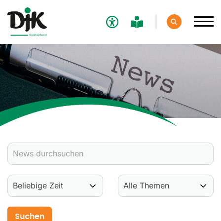
Verband
Aktuelles
Verbands-News
Social-Media-News
Termine
Ergebnisse
Sportdeutschland-News
Sport
Verantwortung