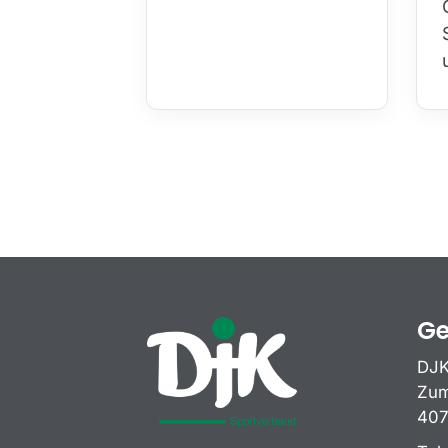
Ge
DJK
Zum
407