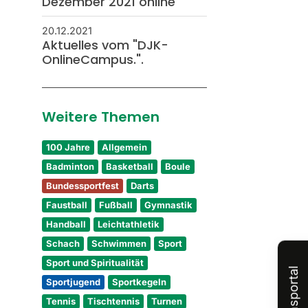
Dezember 2021 online
20.12.2021
Aktuelles vom "DJK-
OnlineCampus.".
Weitere Themen
100 Jahre
Allgemein
Badminton
Basketball
Boule
Bundessportfest
Darts
Faustball
Fußball
Gymnastik
Handball
Leichtathletik
Schach
Schwimmen
Sport
Sport und Spiritualität
Vereinsportal
Sportjugend
Sportkegeln
Tennis
Tischtennis
Turnen