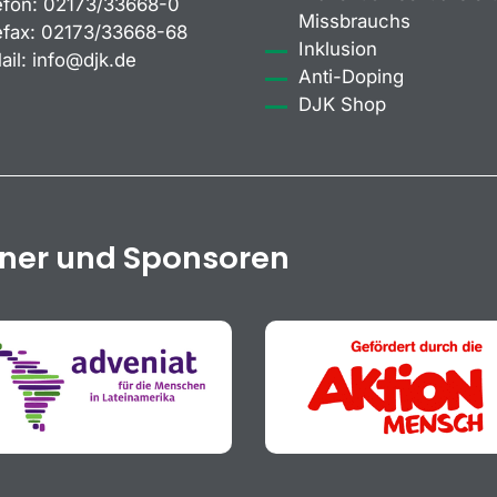
efon:
02173/33668-0
Missbrauchs
efax:
02173/33668-68
Inklusion
ail:
info@djk.de
Anti-Doping
DJK Shop
tner und Sponsoren