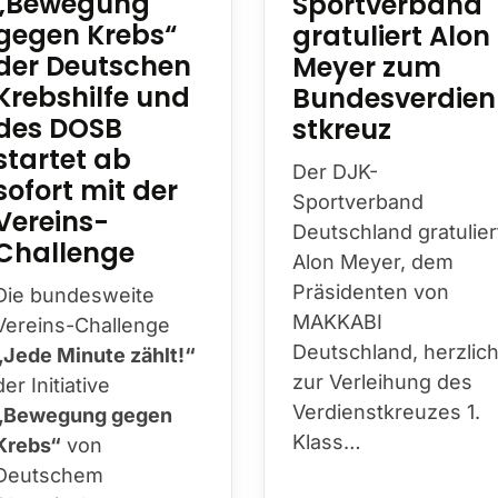
Sportverband
„Bewegung
gratuliert Alon
gegen Krebs“
Meyer zum
der Deutschen
Bundesverdien
Krebshilfe und
stkreuz
des DOSB
startet ab
Der DJK-
sofort mit der
Sportverband
Vereins-
Deutschland gratulier
Challenge
Alon Meyer, dem
Präsidenten von
Die bundesweite
MAKKABI
Vereins-Challenge
Deutschland, herzlic
„Jede Minute zählt!“
zur Verleihung des
der Initiative
Verdienstkreuzes 1.
„Bewegung gegen
Klass…
Krebs“
von
Deutschem