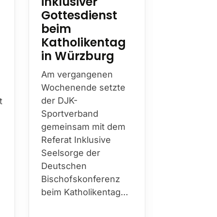
inklusiver
Wilhel
Gottesdienst
Hester
beim
Mit Wilhel
Katholikentag
Hesterkamp
in Würzburg
die DJK am
diesen Jah
Am vergangenen
Bistum Es
Wochenende setzte
prägende
t
der DJK-
Persönlichk
Sportverband
über Jahr
gemeinsam mit dem
hinweg Kir
Referat Inklusive
Sport…
h
Seelsorge der
Deutschen
Bischofskonferenz
beim Katholikentag…