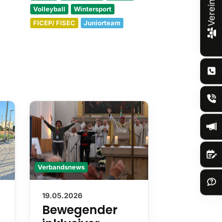
Volleyball
Wintersport
FICEP/ FISEC
Juniorteam
Verbandsnews
Verbandsnews
19.05.2026
13.05.2026
Bewegender
Nachru