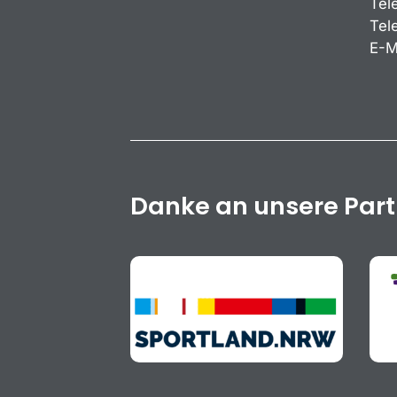
Tel
Tel
E-M
Danke an unsere Par