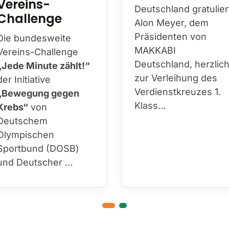
Vereins-
Deutschland gratulier
Challenge
Alon Meyer, dem
Präsidenten von
Die bundesweite
MAKKABI
Vereins-Challenge
Deutschland, herzlic
„Jede Minute zählt!“
zur Verleihung des
der Initiative
Verdienstkreuzes 1.
„Bewegung gegen
Klass…
Krebs“
von
Deutschem
Olympischen
Sportbund (DOSB)
und Deutscher …