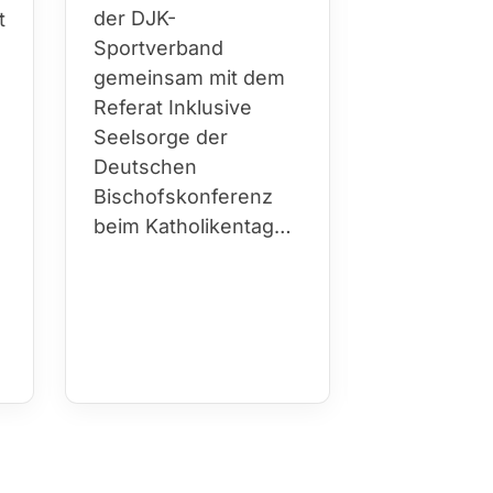
prägende
t
der DJK-
Persönlichk
Sportverband
über Jahr
gemeinsam mit dem
hinweg Kir
Referat Inklusive
Sport…
h
Seelsorge der
Deutschen
Bischofskonferenz
beim Katholikentag…