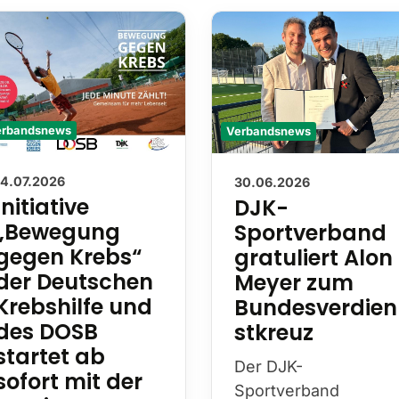
Verbandsnews
erbandsnews
30.06.2026
14.07.2026
DJK-
Initiative
Sportverband
„Bewegung
gratuliert Alon
gegen Krebs“
Meyer zum
der Deutschen
Bundesverdien
Krebshilfe und
stkreuz
des DOSB
startet ab
Der DJK-
sofort mit der
Sportverband