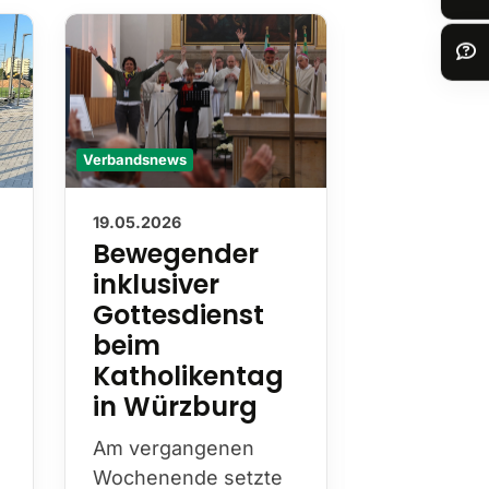
Verbandsnews
Verbandsnews
19.05.2026
13.05.2026
Bewegender
Nachru
inklusiver
Wilhel
Gottesdienst
Hester
beim
Mit Wilhel
Katholikentag
Hesterkamp
in Würzburg
die DJK am
diesen Jah
Am vergangenen
Bistum Es
Wochenende setzte