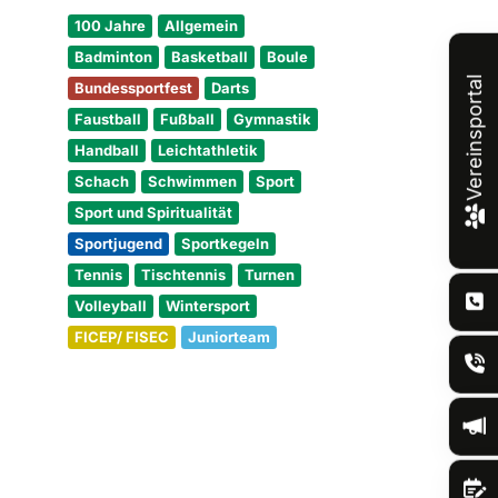
100 Jahre
Allgemein
Badminton
Basketball
Boule
Vereinsportal
Bundessportfest
Darts
Faustball
Fußball
Gymnastik
Handball
Leichtathletik
Schach
Schwimmen
Sport
Sport und Spiritualität
Sportjugend
Sportkegeln
Tennis
Tischtennis
Turnen
Volleyball
Wintersport
FICEP/ FISEC
Juniorteam