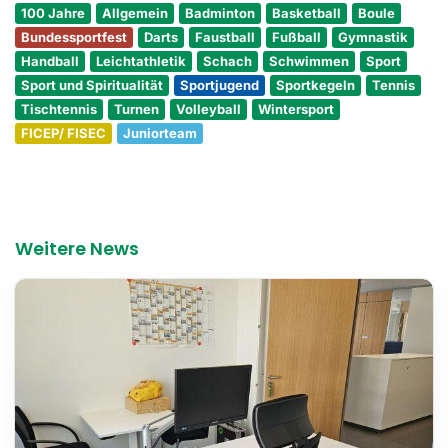
100 Jahre
Allgemein
Badminton
Basketball
Boule
Bundessportfest
Darts
Faustball
Fußball
Gymnastik
Handball
Leichtathletik
Schach
Schwimmen
Sport
Sport und Spiritualität
Sportjugend
Sportkegeln
Tennis
Tischtennis
Turnen
Volleyball
Wintersport
FICEP/ FISEC
Juniorteam
Weitere News