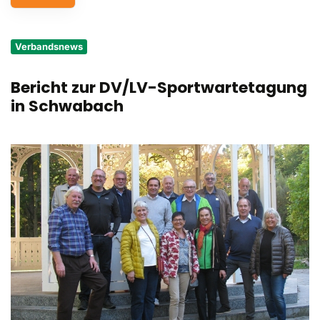
Service
Verbandsnews
Aus- und Fortbildungen
Bericht zur DV/LV-Sportwartetagung
Kontakt
in Schwabach
Bundessportfest '26
DJK Sportjugend