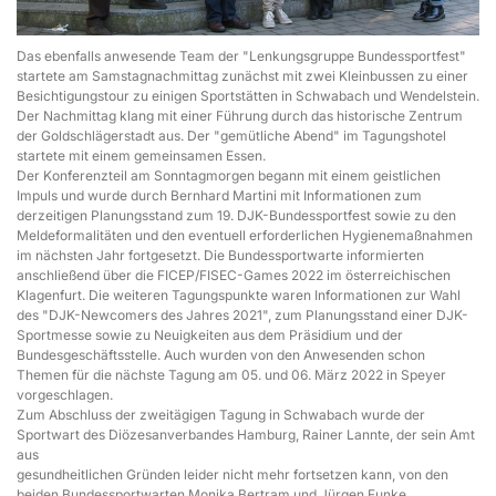
Das ebenfalls anwesende Team der "Lenkungsgruppe Bundessportfest"
startete am Samstagnachmittag zunächst mit zwei Kleinbussen zu einer
Besichtigungstour zu einigen Sportstätten in Schwabach und Wendelstein.
Der Nachmittag klang mit einer Führung durch das historische Zentrum
der Goldschlägerstadt aus. Der "gemütliche Abend" im Tagungshotel
startete mit einem gemeinsamen Essen.
Der Konferenzteil am Sonntagmorgen begann mit einem geistlichen
Impuls und wurde durch Bernhard Martini mit Informationen zum
derzeitigen Planungsstand zum 19. DJK-Bundessportfest sowie zu den
Meldeformalitäten und den eventuell erforderlichen Hygienemaßnahmen
im nächsten Jahr fortgesetzt. Die Bundessportwarte informierten
anschließend über die FICEP/FISEC-Games 2022 im österreichischen
Klagenfurt. Die weiteren Tagungspunkte waren Informationen zur Wahl
des "DJK-Newcomers des Jahres 2021", zum Planungsstand einer DJK-
Sportmesse sowie zu Neuigkeiten aus dem Präsidium und der
Bundesgeschäftsstelle. Auch wurden von den Anwesenden schon
Themen für die nächste Tagung am 05. und 06. März 2022 in Speyer
vorgeschlagen.
Zum Abschluss der zweitägigen Tagung in Schwabach wurde der
Sportwart des Diözesanverbandes Hamburg, Rainer Lannte, der sein Amt
aus
gesundheitlichen Gründen leider nicht mehr fortsetzen kann, von den
beiden Bundessportwarten Monika Bertram und Jürgen Funke