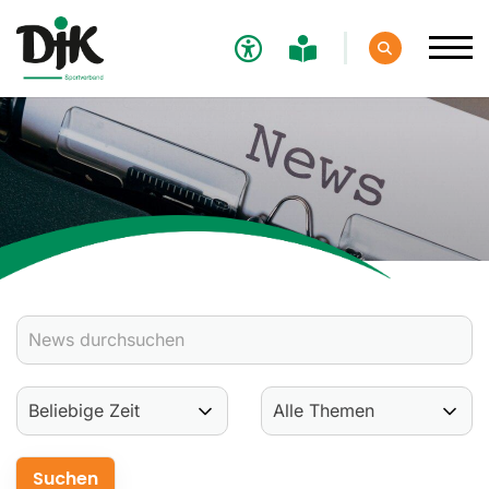
Verband
Aktuelles
Verbands-News
Social-Media-News
Termine
Ergebnisse
Sportdeutschland-News
Sport
Verantwortung