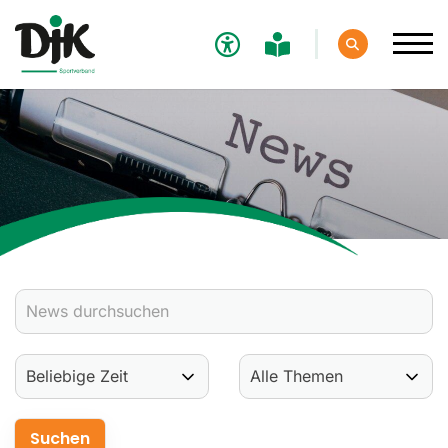
Verband
Aktuelles
Verbands-News
Social-Media-News
Termine
Ergebnisse
Sportdeutschland-News
Sport
Verantwortung