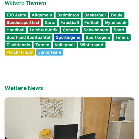
Weitere Themen
100 Jahre
Allgemein
Badminton
Basketball
Boule
Bundessportfest
Darts
Faustball
Fußball
Gymnastik
Handball
Leichtathletik
Schach
Schwimmen
Sport
Sport und Spiritualität
Sportjugend
Sportkegeln
Tennis
Tischtennis
Turnen
Volleyball
Wintersport
FICEP/ FISEC
Juniorteam
Weitere News