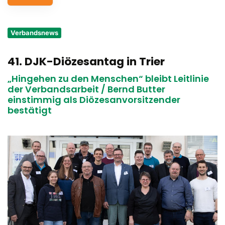
Service
Verbandsnews
Aus- und Fortbildungen
41. DJK-Diözesantag in Trier
Kontakt
„Hingehen zu den Menschen“ bleibt Leitlinie
Bundessportfest '26
der Verbandsarbeit / Bernd Butter
einstimmig als Diözesanvorsitzender
bestätigt
DJK Sportjugend