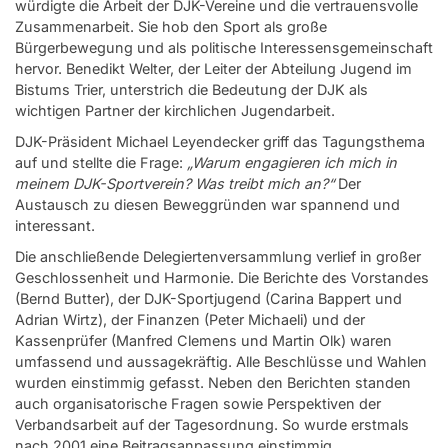
würdigte die Arbeit der DJK-Vereine und die vertrauensvolle
Zusammenarbeit. Sie hob den Sport als große
Bürgerbewegung und als politische Interessensgemeinschaft
hervor. Benedikt Welter, der Leiter der Abteilung Jugend im
Bistums Trier, unterstrich die Bedeutung der DJK als
wichtigen Partner der kirchlichen Jugendarbeit.
DJK-Präsident Michael Leyendecker griff das Tagungsthema
auf und stellte die Frage:
„Warum engagieren ich mich in
meinem DJK-Sportverein? Was treibt mich an?“
Der
Austausch zu diesen Beweggründen war spannend und
interessant.
Die anschließende Delegiertenversammlung verlief in großer
Geschlossenheit und Harmonie. Die Berichte des Vorstandes
(Bernd Butter), der DJK-Sportjugend (Carina Bappert und
Adrian Wirtz), der Finanzen (Peter Michaeli) und der
Kassenprüfer (Manfred Clemens und Martin Olk) waren
umfassend und aussagekräftig. Alle Beschlüsse und Wahlen
wurden einstimmig gefasst. Neben den Berichten standen
auch organisatorische Fragen sowie Perspektiven der
Verbandsarbeit auf der Tagesordnung. So wurde erstmals
nach 2001 eine Beitragsanpassung einstimmig