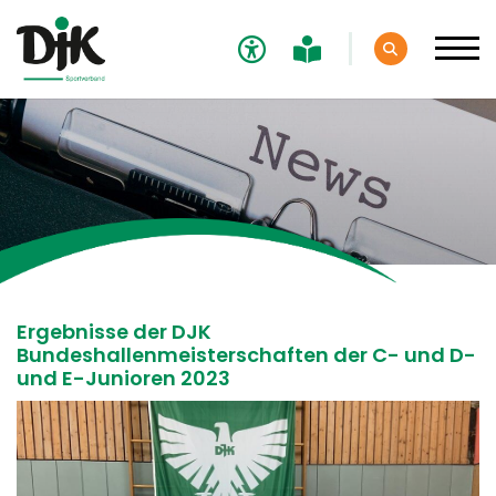
Verband
Aktuelles
Verbands-News
Social-Media-News
Termine
Ergebnisse der DJK
Bundeshallenmeisterschaften der C- und D-
Ergebnisse
und E-Junioren 2023
Sportdeutschland-News
Sport
Verantwortung