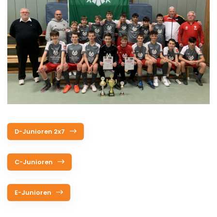
Service
Aus- und Fortbildungen
Kontakt
Bundessportfest '26
DJK Sportjugend
D-Junioren 2x7
C-Junioren
E-Junioren