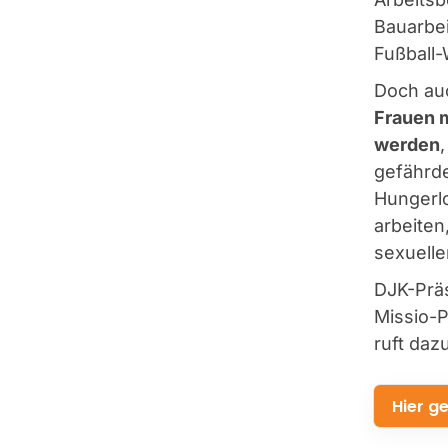
Bauarbei
Fußball-
Doch au
Frauen 
werden
gefährde
Hungerl
arbeiten
sexuelle
DJK-Präs
Missio-P
ruft daz
Hier ge