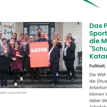
Das 
Sport
die M
"Schu
Katar
Fußball
Die WM i
die Situ
Arbeitsm
uelle: missio Aachen
kleinen 
dabei di
Arbeits