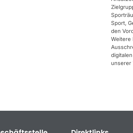
Zielgru
Sporträ
Sport, G
den Vor
Weitere 
Ausschre
digitale
unserer
schäftsstelle
Direktlinks