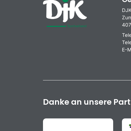
DJK
Zum
407
Tel
Tel
E-M
Danke an unsere Par