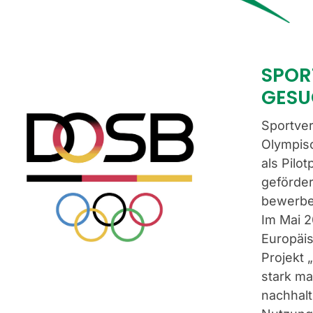
SPOR
GESU
Sportve
Olympis
als Pilo
geförde
bewerb
Im Mai 2
Europäi
Projekt
stark m
nachhalt