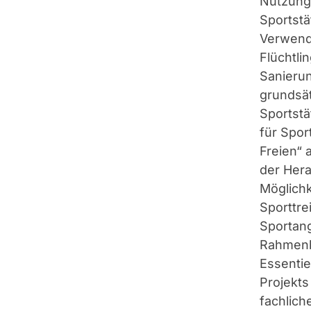
Nutzung
Sportstä
Verwend
Flüchtli
Sanierun
grundsä
Sportstä
für Spor
Freien“ 
der Hera
Möglich
Sporttre
Sportan
Rahmenb
Essenti
Projekts 
fachlich