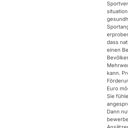
Sportver
situatio
gesundhe
Sportang
erproben
dass nat
einen B
Bevölker
Mehrwert
kann. Pro
Förderun
Euro mö
Sie fühl
angesp
Dann nut
bewerben
Ansätze