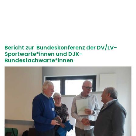
Service
Aus- und Fortbildungen
Kontakt
Bericht zur Bundeskonferenz der DV/LV-
Bundessportfest '26
Sportwarte*innen und DJK-
Bundesfachwarte*innen
DJK Sportjugend