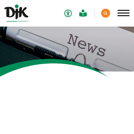
Verband
Aktuelles
Verbands-News
Social-Media-News
Termine
Ergebnisse
Sportdeutschland-News
Sport
Verantwortung