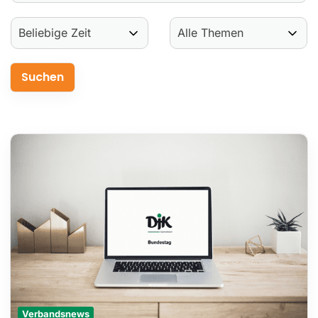
Service
Aus- und Fortbildungen
Kontakt
Bundessportfest '26
DJK Sportjugend
Verbandsnews