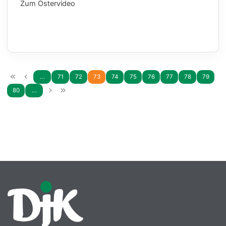
Zum Ostervideo
…
71
72
73
74
75
76
77
78
79
80
…