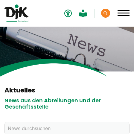
Verband
Aktuelles
Verbands-News
Social-Media-News
Termine
Aktuelles
Ergebnisse
News aus den Abteilungen und der
Geschäftsstelle
Sportdeutschland-News
Sport
Verantwortung