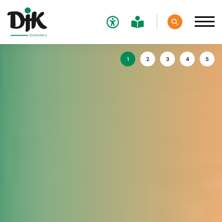
Verband
Aktuelles
Sport
Verantwortung
Service
Aus- und Fortbildungen
Kontakt
Bundessportfest '26