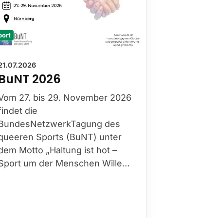
port
21.07.2026
BuNT 2026
Vom 27. bis 29. November 2026
findet die
BundesNetzwerkTagung des
queeren Sports (BuNT) unter
dem Motto „Haltung ist hot –
Sport um der Menschen Wille…