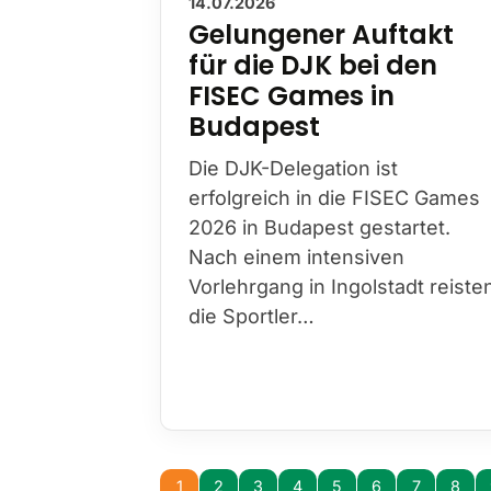
14.07.2026
Gelungener Auftakt
für die DJK bei den
FISEC Games in
Budapest
Die DJK-Delegation ist
erfolgreich in die FISEC Games
2026 in Budapest gestartet.
Nach einem intensiven
Vorlehrgang in Ingolstadt reiste
die Sportler…
1
2
3
4
5
6
7
8