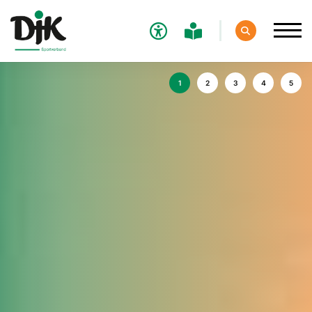
Verband
Aktuelles
Sport
Verantwortung
Service
Aus- und Fortbildungen
Kontakt
Bundessportfest '26