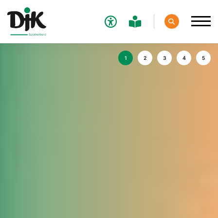
Verband
Aktuelles
Sport
Verantwortung
Service
Aus- und Fortbildungen
Kontakt
Bundessportfest '26