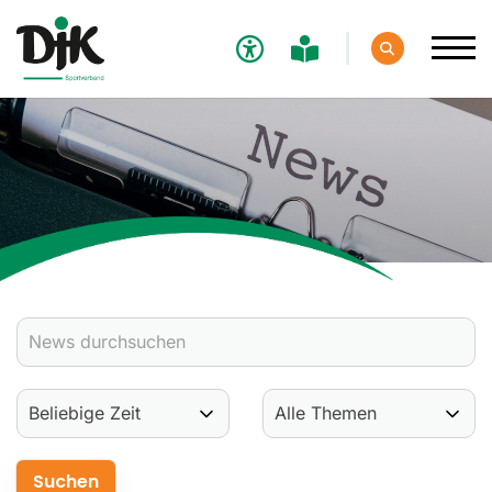
Verband
Aktuelles
Verbands-News
Social-Media-News
Termine
Ergebnisse
Sportdeutschland-News
Sport
Verantwortung