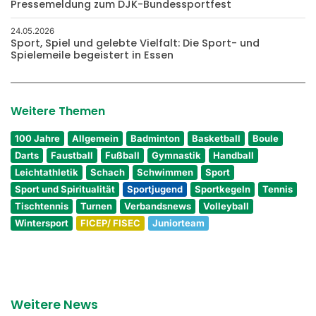
Pressemeldung zum DJK-Bundessportfest
24.05.2026
Sport, Spiel und gelebte Vielfalt: Die Sport- und
Spielemeile begeistert in Essen
Weitere Themen
100 Jahre
Allgemein
Badminton
Basketball
Boule
Darts
Faustball
Fußball
Gymnastik
Handball
Leichtathletik
Schach
Schwimmen
Sport
Sport und Spiritualität
Sportjugend
Sportkegeln
Tennis
Tischtennis
Turnen
Verbandsnews
Volleyball
Wintersport
FICEP/ FISEC
Juniorteam
Weitere News