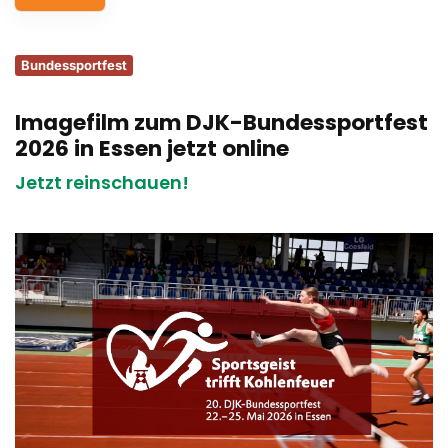
Service
Bundessportfest
Aus- und Fortbildungen
Imagefilm zum DJK-Bundessportfest
Kontakt
2026 in Essen jetzt online
Bundessportfest '26
Jetzt reinschauen!
DJK Sportjugend