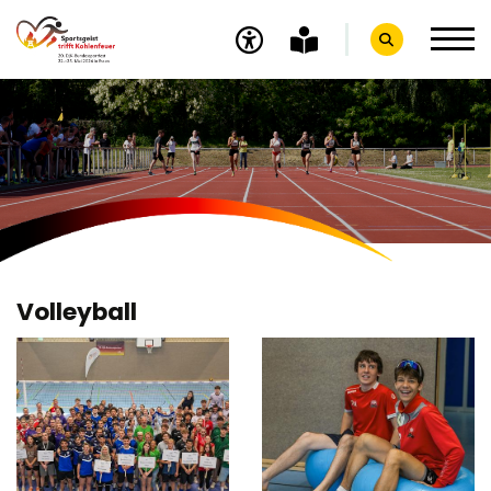
Infos
Sport
Essen
Programm BSF
Volleyball
DJK
Fotos und Videos
Empfang beim Oberbürgermeister
Eröffnung
Sport- und Spielemeile