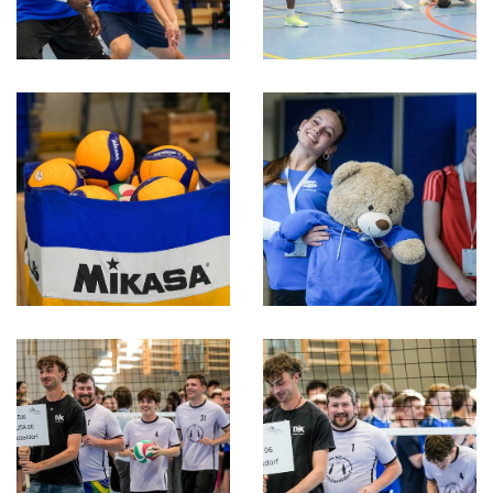
Schwimmen
Sportschießen
Tennis
Tischtennis
Turnen
Volleyball
Videos
Service
Zurück zum DJK Sportverband