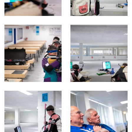
Schwimmen
Sportschießen
Tennis
Tischtennis
Turnen
Volleyball
Videos
Service
Zurück zum DJK Sportverband