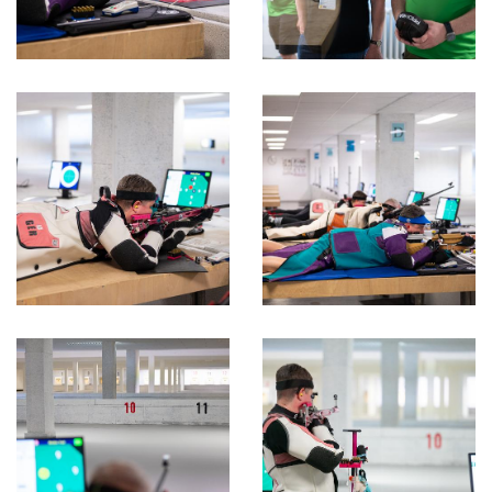
Gottesdienst
Festabend
Badminton
Basketball
Beachvolleyball
Boule
Darts
Fußball
Gymnastik-Tanz
Handball
Leichtathletik
Rhönradturnen