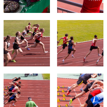
Schwimmen
Sportschießen
Tennis
Tischtennis
Turnen
Volleyball
Videos
Service
Zurück zum DJK Sportverband