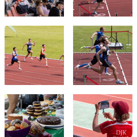
Gottesdienst
Festabend
Badminton
Basketball
Beachvolleyball
Boule
Darts
Fußball
Gymnastik-Tanz
Handball
Leichtathletik
Rhönradturnen