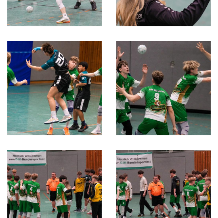
Gottesdienst
Festabend
Badminton
Basketball
Beachvolleyball
Boule
Darts
Fußball
Gymnastik-Tanz
Handball
Leichtathletik
Rhönradturnen