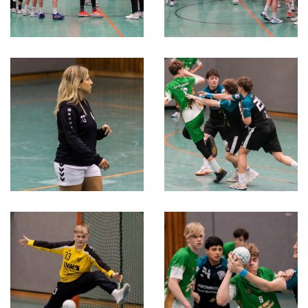
Schwimmen
Sportschießen
Tennis
Tischtennis
Turnen
Volleyball
Videos
Service
Zurück zum DJK Sportverband