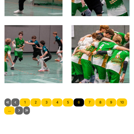
1
2
3
4
5
6
7
8
9
10
…