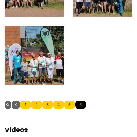
Gottesdienst
Festabend
Badminton
Basketball
Beachvolleyball
Boule
Darts
Fußball
Gymnastik-Tanz
1
2
3
4
5
6
Handball
Leichtathletik
Videos
Rhönradturnen