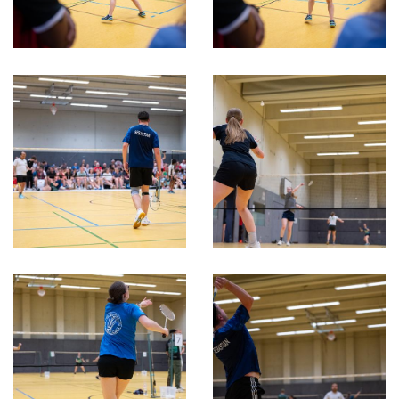
Schwimmen
Sportschießen
Tennis
Tischtennis
Turnen
Volleyball
Videos
Service
Zurück zum DJK Sportverband