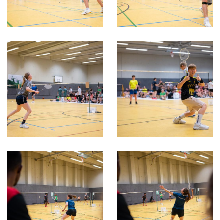
Gottesdienst
Festabend
Badminton
Basketball
Beachvolleyball
Boule
Darts
Fußball
Gymnastik-Tanz
Handball
Leichtathletik
Rhönradturnen