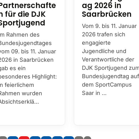
Partnerschafte
ag 2026 in
n für die DJK
Saarbrücken
Sportjugend
Vom 9. bis 11. Januar
2026 trafen sich
Im Rahmen des
engagierte
Bundesjugendtages
Jugendliche und
vom 09. bis 11. Januar
Verantwortliche der
2026 in Saarbrücken
DJK Sportjugend zu
gab es ein
Bundesjugendtag au
besonderes Highlight:
dem SportCampus
In feierlichem
Saar in …
Rahmen wurden
Absichtserklä…