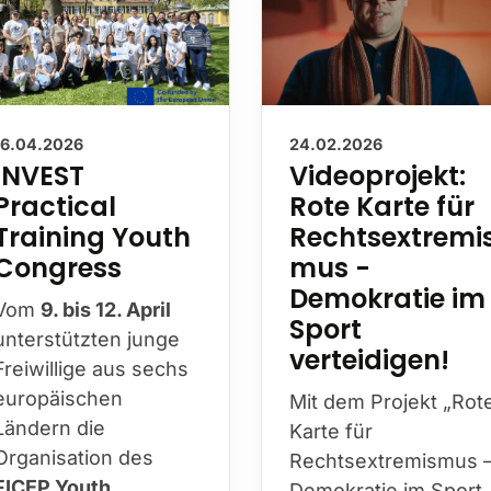
16.04.2026
24.02.2026
INVEST
Videoprojekt:
Practical
Rote Karte für
Training Youth
Rechtsextremi
Congress
mus -
Demokratie im
Vom
9. bis 12. April
Sport
unterstützten junge
verteidigen!
Freiwillige aus sechs
europäischen
Mit dem Projekt „Rot
Ländern die
Karte für
Organisation des
Rechtsextremismus 
FICEP Youth
Demokratie im Sport