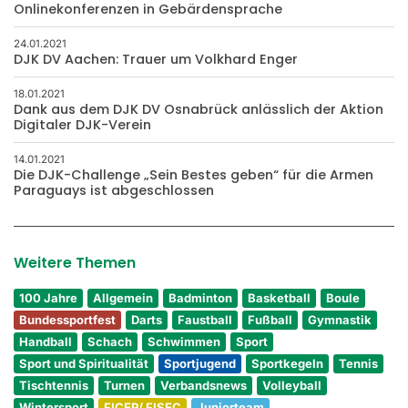
Onlinekonferenzen in Gebärdensprache
24.01.2021
DJK DV Aachen: Trauer um Volkhard Enger
18.01.2021
Dank aus dem DJK DV Osnabrück anlässlich der Aktion
Digitaler DJK-Verein
14.01.2021
Die DJK-Challenge „Sein Bestes geben“ für die Armen
Paraguays ist abgeschlossen
Weitere Themen
100 Jahre
Allgemein
Badminton
Basketball
Boule
Bundessportfest
Darts
Faustball
Fußball
Gymnastik
Handball
Schach
Schwimmen
Sport
Sport und Spiritualität
Sportjugend
Sportkegeln
Tennis
Tischtennis
Turnen
Verbandsnews
Volleyball
Wintersport
FICEP/ FISEC
Juniorteam