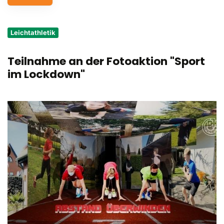
Service
Leichtathletik
Aus- und Fortbildungen
Teilnahme an der Fotoaktion "Sport
Kontakt
im Lockdown"
Bundessportfest '26
DJK Sportjugend