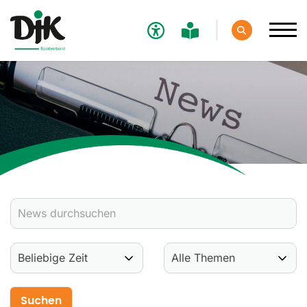
Verband
Aktuelles
Verbands-News
Social-Media-News
Termine
Ergebnisse
Sportdeutschland-News
Sport
Verantwortung