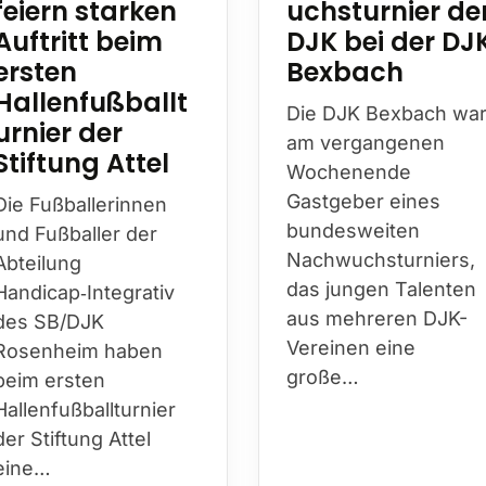
feiern starken
uchsturnier de
Auftritt beim
DJK bei der DJ
ersten
Bexbach
Hallenfußballt
Die DJK Bexbach wa
urnier der
am vergangenen
Stiftung Attel
Wochenende
Gastgeber eines
Die Fußballerinnen
bundesweiten
und Fußballer der
Nachwuchsturniers,
Abteilung
das jungen Talenten
Handicap‑Integrativ
aus mehreren DJK-
des SB/DJK
Vereinen eine
Rosenheim haben
große…
beim ersten
Hallenfußballturnier
der Stiftung Attel
eine…