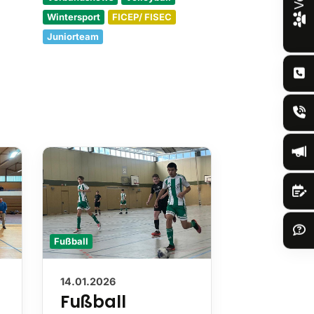
Wintersport
FICEP/ FISEC
Juniorteam
Fußball
Fußball
14.01.2026
10.11.2025
Fußball
Anmeld