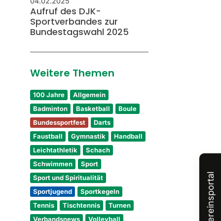
04.02.2025
Aufruf des DJK-
Sportverbandes zur
Bundestagswahl 2025
Weitere Themen
100 Jahre
Allgemein
Badminton
Basketball
Boule
Bundessportfest
Darts
Faustball
Gymnastik
Handball
Leichtathletik
Schach
Schwimmen
Sport
Vereinsportal
Sport und Spiritualität
Sportjugend
Sportkegeln
Tennis
Tischtennis
Turnen
Verbandsnews
Volleyball