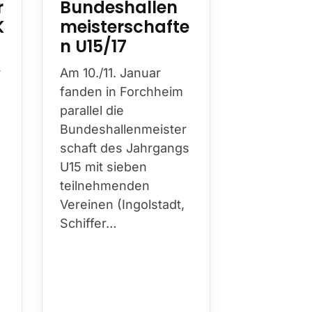
r
Bundeshallen
die
K
meisterschafte
Bundes
n U15/17
meiste
Fußball
r
Am 10./11. Januar
Chance
fanden in Forchheim
parallel die
Am
17. und
Bundeshallenmeister
2026
finde
schaft des Jahrgangs
Homburg/ 
U15 mit sieben
die
teilnehmenden
Bundeshal
Vereinen (Ingolstadt,
schaften F
Schiffer…
statt.
Anme
s
ist der
1
2025
. Da