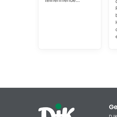
teilnehmende…
Ge
DJK