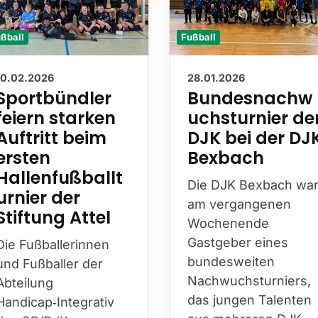
ßball
Fußball
10.02.2026
28.01.2026
Sportbündler
Bundesnachw
feiern starken
uchsturnier de
Auftritt beim
DJK bei der DJ
ersten
Bexbach
Hallenfußballt
Die DJK Bexbach wa
urnier der
am vergangenen
Stiftung Attel
Wochenende
Gastgeber eines
Die Fußballerinnen
bundesweiten
und Fußballer der
Nachwuchsturniers,
Abteilung
das jungen Talenten
Handicap‑Integrativ