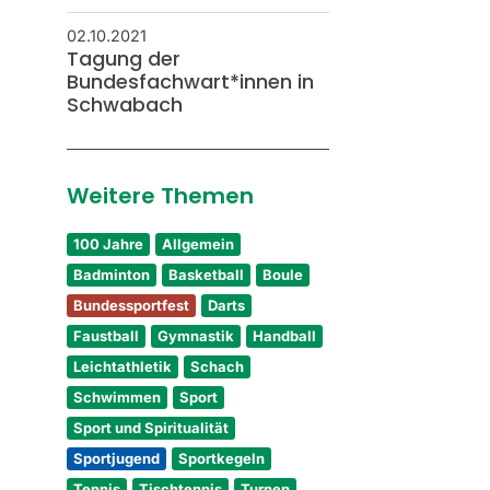
02.10.2021
Tagung der
Bundesfachwart*innen in
Schwabach
Weitere Themen
100 Jahre
Allgemein
Badminton
Basketball
Boule
Bundessportfest
Darts
Faustball
Gymnastik
Handball
Leichtathletik
Schach
Schwimmen
Sport
Sport und Spiritualität
Sportjugend
Sportkegeln
Tennis
Tischtennis
Turnen