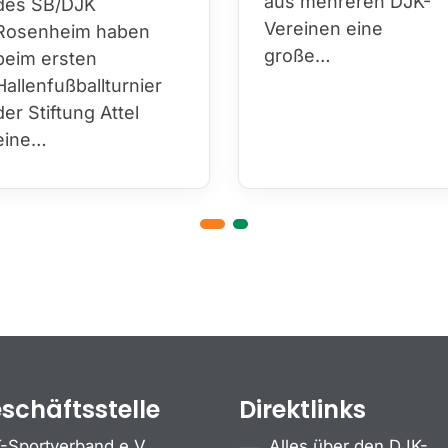
aus mehreren DJK-
des SB/DJK
Vereinen eine
Rosenheim haben
große…
beim ersten
Hallenfußballturnier
der Stiftung Attel
eine…
schäftsstelle
Direktlinks
-Sportverband e.V.
Alles über den DJK-