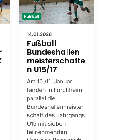
Fußball
Fußball
14.01.2026
10.11.2025
Fußball
Anmeld
r
Bundeshallen
die
K
meisterschafte
Bundes
n U15/17
meiste
Fußball
r
Am 10./11. Januar
Chance
fanden in Forchheim
parallel die
Am
17. und
Bundeshallenmeister
2026
finde
schaft des Jahrgangs
Homburg/ 
U15 mit sieben
die
teilnehmenden
Bundeshal