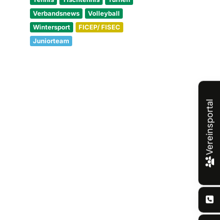
Verbandsnews
Volleyball
Wintersport
FICEP/ FISEC
Juniorteam
Vereinsportal