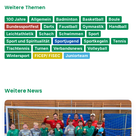
Weitere Themen
100 Jahre
Allgemein
Badminton
Basketball
Boule
Bundessportfest
Darts
Faustball
Gymnastik
Handball
Leichtathletik
Schach
Schwimmen
Sport
Sport und Spiritualität
Sportjugend
Sportkegeln
Tennis
Tischtennis
Turnen
Verbandsnews
Volleyball
Wintersport
FICEP/ FISEC
Juniorteam
Weitere News