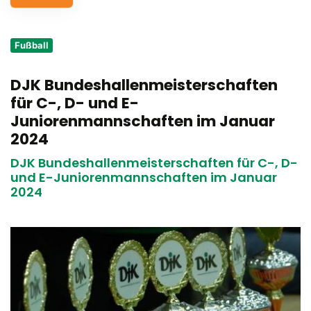
Service
Fußball
Aus- und Fortbildungen
DJK Bundeshallenmeisterschaften
Kontakt
für C-, D- und E-
Bundessportfest '26
Juniorenmannschaften im Januar
2024
DJK Sportjugend
DJK Bundeshallenmeisterschaften für C-, D-
und E-Juniorenmannschaften im Januar
2024