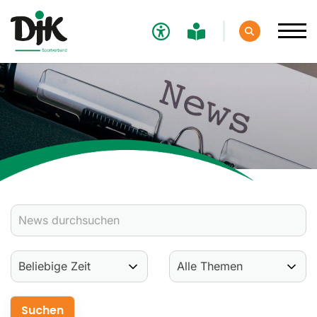
Verband
Aktuelles
Verbands-News
Social-Media-News
Termine
Ergebnisse
Sportdeutschland-News
Sport
Verantwortung